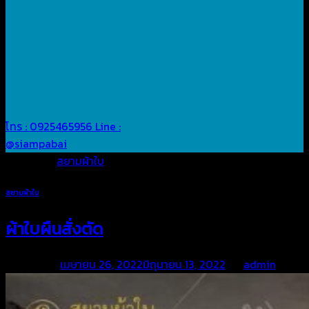
โทร : 0925465956
Line :
@siampabai
Posted in
สยามผ้าใบ
สยามผ้าใบ
ผ้าใบผืนสั่งตัด
Posted on
เมษายน 26, 2022
มิถุนายน 13, 2022
by
admin