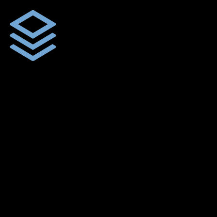
ผ้าใบคุณภาพ
ผ้าใบคุณคุณภาพ ตัดเย็บฝังเชือก ตอกตาไก่ ตามไซด์และขนาดที่
ลูกค้าต้องการ
พร้อมดูแลและบริการทุกขั้นตอน
เราพร้อมให้คำดูแลทุกขั้นตอน เพื่อให้คุณได้ใช้สินค้าผ้าใบคุณภาพ
จากเราสยามผ้าใบ