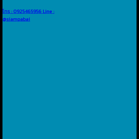
โทร : 0925465956
Line :
@siampabai