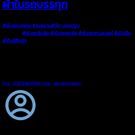
ผ้าใบรถบรรทุก
ผ้าใบรถบรรทุก
ร้านสยามผ้าใบ นครปฐม
ผ้าใบคุณภาพมีหลายขนาด
ความหนา
ผ้าใบรถสิบล้อ
ผ้าใบรถหกล้อ
ผ้าใบรถเทรลเลอร์
ผ้าใบเรือ
ผ้าใบตู้สินค้า
ผ้าใบแอร์แบค ผ้าใบถุงลม ตัดเย็บตามขนาดที่ลูกค้า
ต้องการ
รีดต่อผืนด้วยเครื่องรีดความถี่ความร้อน หมดปัญหาน้ำรั่ว
ซึม เย็บขอบฝังเชือก ตอกตาไก่ได้มาตรฐาน ด้วยบริการจากทางร้าน
สยามผ้าใบ มั่นใจได้ในการบริการ ดูแลตลอดอายุการใช้งาน สามารถ
จัดส่งได้ทั่วประเทศ
โทร : 0925465956
Line : @siampabai