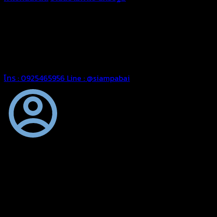
ความหนา ผ้าใบคูนิล่อน ผ้าใบรถบรรทุก ผ้าใบคลุมสินค้า ผ้าใบปูพื้น
ผ้าใบคลุมเรือ ผ้าใบแอร์แบค ผ้าใบถุงลม ตัดเย็บตามขนาดที่ลูกค้า
ต้องการ
รีดต่อผืนด้วยเครื่องรีดความถี่ความร้อน หมดปัญหาน้ำรั่ว
ซึม เย็บขอบฝังเชือก ตอกตาไก่ได้มาตรฐาน ด้วยบริการจากทางร้าน
สยามผ้าใบ มั่นใจได้ในการบริการ สามารถจัดส่งได้ทั่วประเทศ
โทร : 0925465956
Line : @siampabai
ตัดเย็บตามขนาดและความต้องการของลูกค้า
ผ้าใบผืนสั่งตัดตามขนาดและลักษณะการใช้งานเพื่อให้ตรงตาม
ลักษณะการใช้งานของลูกค้า