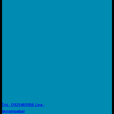
โทร : 0925465956
Line :
@siampabai