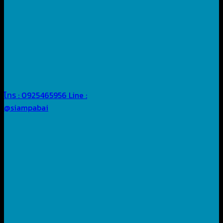
โทร : 0925465956
Line :
@siampabai