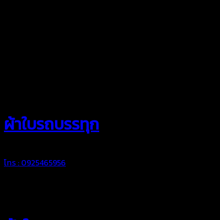
สยามผ้าใบ
ผ้าใบรถบรรทุก
โทร : 0925465956