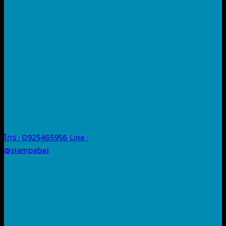
โทร : 0925465956
Line :
@siampabai