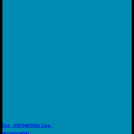
โทร : 0925465956
Line :
@siampabai