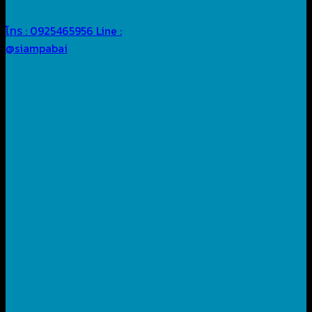
โทร : 0925465956
Line :
@siampabai