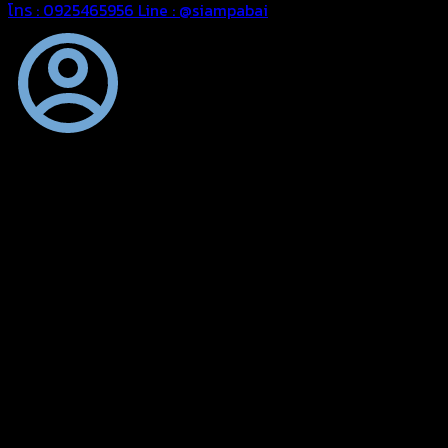
โทร : 0925465956
Line : @siampabai
ออกแบบและจัดทำตามความต้องการของลูกค้า
ออกแบบและจัดทำผลงานผ้าใบทุกประเภทตามลักษณะการใช้งานและ
ความต้องการของลูกค้า
ผ้าใบคุณภาพ
ผ้าใบคุณคุณภาพ ตัดเย็บด้วยช่างมืออาชีพ และความใส่ใจในการ
ผลิตผลงานผ้าใบของคุณลูกค้า