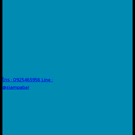
โทร : 0925465956
Line :
@siampabai