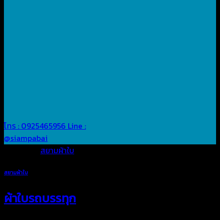
โทร : 0925465956
Line :
@siampabai
Posted in
สยามผ้าใบ
สยามผ้าใบ
ผ้าใบรถบรรทุก