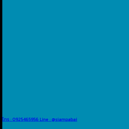
โทร : 0925465956
Line : @siampabai