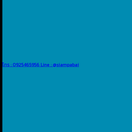
โทร : 0925465956
Line : @siampabai