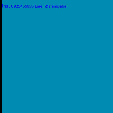
โทร : 0925465956
Line : @siampabai