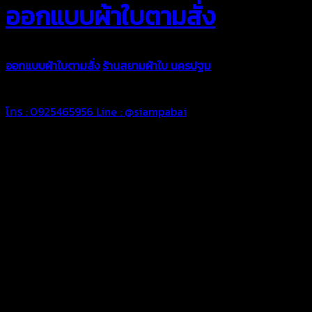
ออกแบบผ้าใบตามสั่ง
ออกแบบผ้าใบตามสั่ง
ร้านสยามผ้าใบ นครปฐม
บริการรับผลิตผ้าใบทุ
ตามความต้องการของคุณลูกค้า ด้วยบริการจากทางร้านสยามผ้าใบ มั่
โทร : 0925465956
Line : @siampabai
ออกแบบและจัดทำตามความต้องการของลูกค้า
ออกแบบและจัดทำผลงานผ้าใบทุกประเภทตามลักษณะการใช้งานและค
ผ้าใบคุณภาพ
ผ้าใบคุณคุณภาพ ตัดเย็บด้วยช่างมืออาชีพ และความใส่ใจในการผลิ