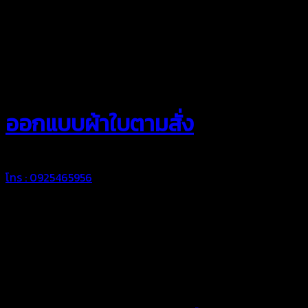
สยามผ้าใบ
ออกแบบผ้าใบตามสั่ง
โทร : 0925465956