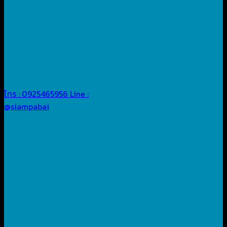
โทร : 0925465956
Line :
@siampabai