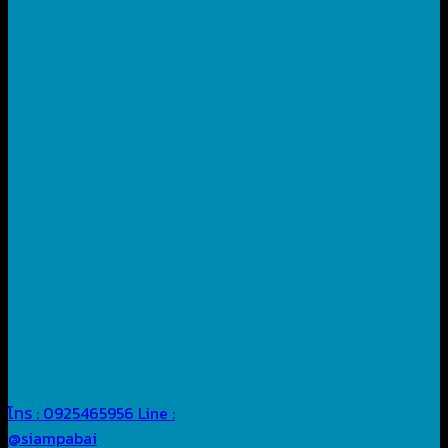
โทร : 0925465956
Line :
@siampabai