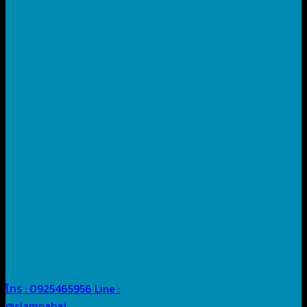
โทร : 0925465956
Line :
@siampabai