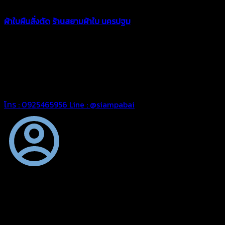
ผ้าใบผืนสั่งตัด
ร้านสยามผ้าใบ นครปฐม
ผ้าใบคุณภาพมีหลายขนาด
ความหนา ผ้าใบคูนิล่อน ผ้าใบรถบรรทุก ผ้าใบคลุมสินค้า ผ้าใบปูพื้น
ผ้าใบคลุมเรือ ผ้าใบแอร์แบค ผ้าใบถุงลม ตัดเย็บตามขนาดที่ลูกค้า
ต้องการ
รีดต่อผืนด้วยเครื่องรีดความถี่ความร้อน หมดปัญหาน้ำรั่ว
ซึม เย็บขอบฝังเชือก ตอกตาไก่ได้มาตรฐาน ด้วยบริการจากทางร้าน
สยามผ้าใบ มั่นใจได้ในการบริการ สามารถจัดส่งได้ทั่วประเทศ
โทร : 0925465956
Line : @siampabai
ตัดเย็บตามขนาดและความต้องการของลูกค้า
ผ้าใบผืนสั่งตัดตามขนาดและลักษณะการใช้งานเพื่อให้ตรงตาม