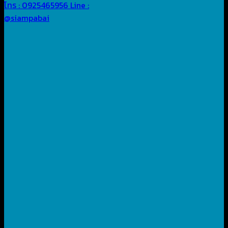
โทร : 0925465956
Line :
@siampabai