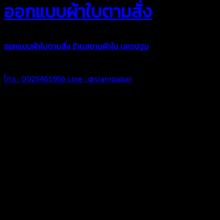
ออกแบบผ้าใบตามสั่ง
ออกแบบผ้าใบตามสั่ง
ร้านสยามผ้าใบ นครปฐม
บริการรับผลิตผ้าใบทุ
ตามความต้องการของคุณลูกค้า ด้วยบริการจากทางร้านสยามผ้าใบ มั่
โทร : 0925465956
Line : @siampabai
ออกแบบและจัดทำตามความต้องการของลูกค้า
ออกแบบและจัดทำผลงานผ้าใบทุกประเภทตามลักษณะการใช้งานและค
ผ้าใบคุณภาพ
ผ้าใบคุณคุณภาพ ตัดเย็บด้วยช่างมืออาชีพ และความใส่ใจในการผลิ