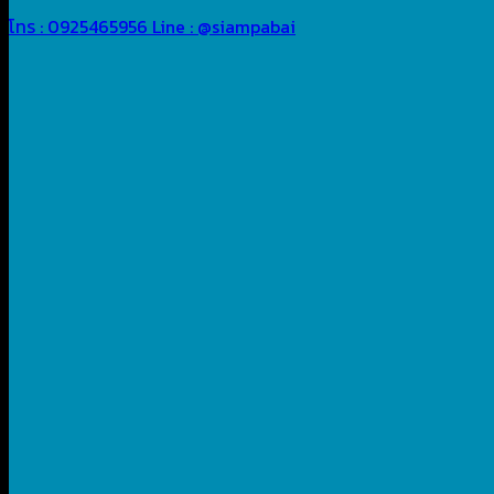
โทร : 0925465956
Line : @siampabai