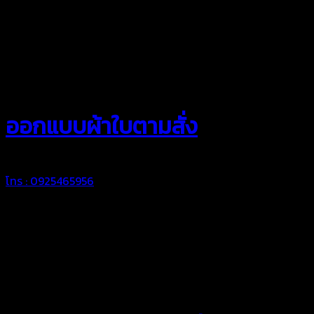
สยามผ้าใบ
ออกแบบผ้าใบตามสั่ง
โทร : 0925465956