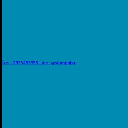
โทร : 0925465956
Line : @siampabai