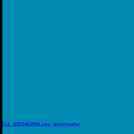
โทร : 0925465956
Line : @siampabai