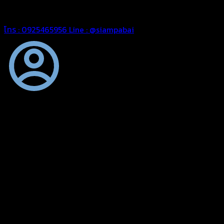
สยามผ้าใบ มั่นใจได้ในการบริการ สามารถจัดส่งได้ทั่วประเทศ
โทร : 0925465956
Line : @siampabai
ตัดเย็บตามขนาดและความต้องการของลูกค้า
ผ้าใบผืนสั่งตัดตามขนาดและลักษณะการใช้งานเพื่อให้ตรงตาม
ลักษณะการใช้งานของลูกค้า
ผ้าใบคุณภาพ