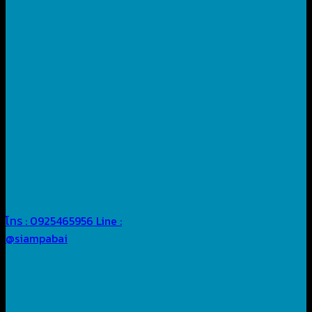
โทร : 0925465956
Line :
@siampabai