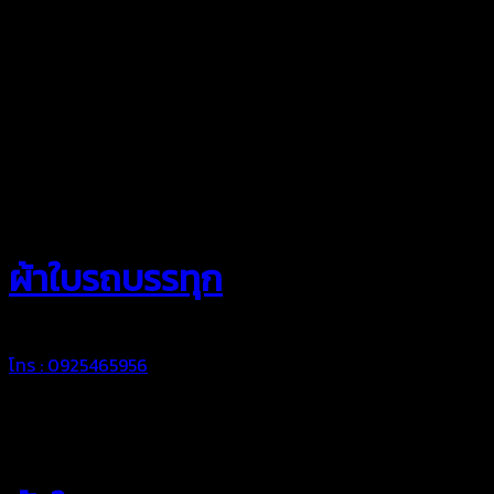
สยามผ้าใบ
ผ้าใบรถบรรทุก
โทร : 0925465956