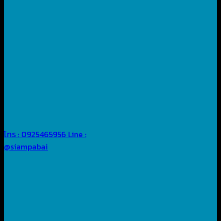
โทร : 0925465956
Line :
@siampabai