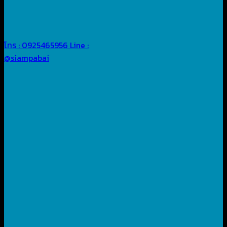
โทร : 0925465956
Line :
@siampabai