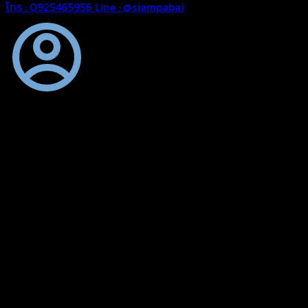
โทร : 0925465956
Line : @siampabai
ออกแบบและจัดทำตามความต้องการของลูกค้า
ออกแบบและจัดทำผลงานผ้าใบทุกประเภทตามลักษณะการใช้งานและ
ความต้องการของลูกค้า
ผ้าใบคุณภาพ
ผ้าใบคุณคุณภาพ ตัดเย็บด้วยช่างมืออาชีพ และความใส่ใจในการ
ผลิตผลงานผ้าใบของคุณลูกค้า