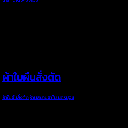
ผ้าใบผืนสั่งตัด
ผ้าใบผืนสั่งตัด
ร้านสยามผ้าใบ นครปฐม
ผ้าใบคุณภาพมีหลายขนาด
ความหนา ผ้าใบคูนิล่อน ผ้าใบรถบรรทุก ผ้าใบคลุมสินค้า ผ้าใบปูพื้น
ผ้าใบคลุมเรือ ผ้าใบแอร์แบค ผ้าใบถุงลม ตัดเย็บตามขนาดที่ลูกค้า
ต้องการ
รีดต่อผืนด้วยเครื่องรีดความถี่ความร้อน หมดปัญหาน้ำรั่ว
ซึม เย็บขอบฝังเชือก ตอกตาไก่ได้มาตรฐาน ด้วยบริการจากทางร้าน