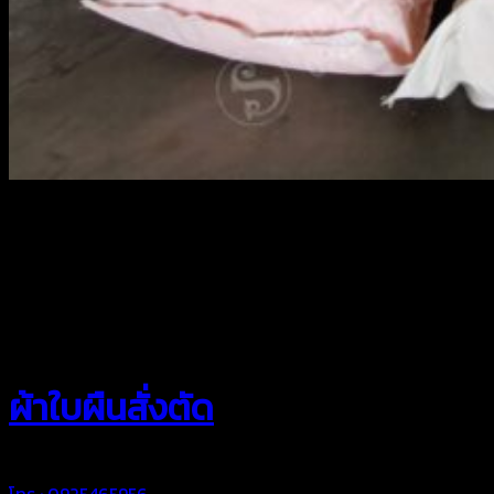
สยามผ้าใบ
ผ้าใบผืนสั่งตัด
โทร : 0925465956