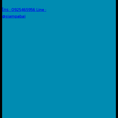
โทร : 0925465956
Line :
@siampabai