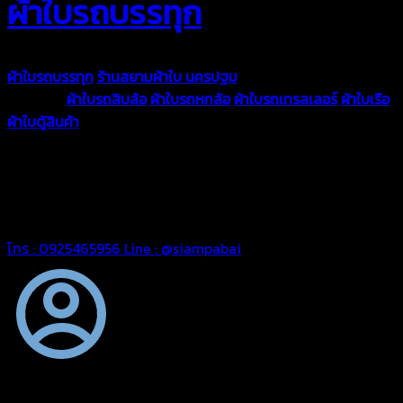
ผ้าใบรถบรรทุก
ผ้าใบรถบรรทุก
ร้านสยามผ้าใบ นครปฐม
ผ้าใบคุณภาพมีหลายขนาด
ความหนา
ผ้าใบรถสิบล้อ
ผ้าใบรถหกล้อ
ผ้าใบรถเทรลเลอร์
ผ้าใบเรือ
ผ้าใบตู้สินค้า
ผ้าใบแอร์แบค ผ้าใบถุงลม ตัดเย็บตามขนาดที่ลูกค้า
ต้องการ
รีดต่อผืนด้วยเครื่องรีดความถี่ความร้อน หมดปัญหาน้ำรั่ว
ซึม เย็บขอบฝังเชือก ตอกตาไก่ได้มาตรฐาน ด้วยบริการจากทางร้าน
สยามผ้าใบ มั่นใจได้ในการบริการ ดูแลตลอดอายุการใช้งาน สามารถ
จัดส่งได้ทั่วประเทศ
โทร : 0925465956
Line : @siampabai