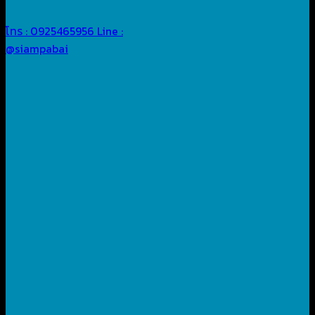
โทร : 0925465956
Line :
@siampabai