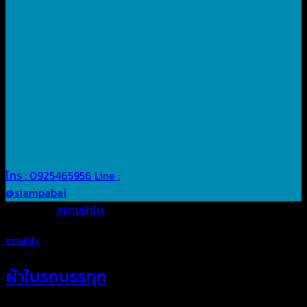
โทร : 0925465956
Line :
@siampabai
Posted in
สยามผ้าใบ
สยามผ้าใบ
ผ้าใบรถบรรทุก