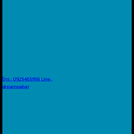
โทร : 0925465956
Line :
@siampabai