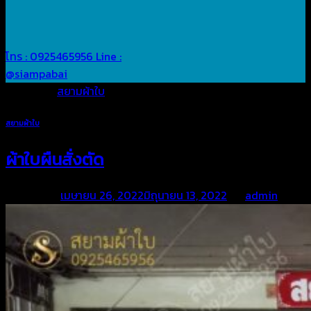
โทร : 0925465956
Line :
@siampabai
Posted in
สยามผ้าใบ
สยามผ้าใบ
ผ้าใบผืนสั่งตัด
Posted on
เมษายน 26, 2022
มิถุนายน 13, 2022
by
admin