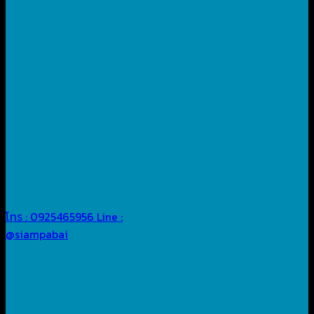
โทร : 0925465956
Line :
@siampabai