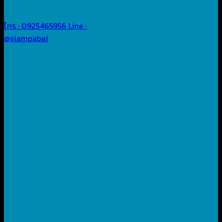
โทร : 0925465956
Line :
@siampabai