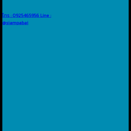
โทร : 0925465956
Line :
@siampabai