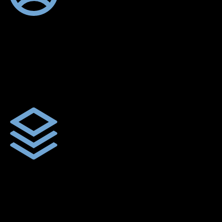
ตัดเย็บตามขนาดและความต้องการของลูกค้า
ผ้าใบผืนสั่งตัดตามขนาดและลักษณะการใช้งานเพื่อให้ตรงตาม
ลักษณะการใช้งานของลูกค้า
ผ้าใบคุณภาพ
ผ้าใบคุณคุณภาพ ตัดเย็บฝังเชือก ตอกตาไก่ ตามไซด์และขนาดที่
ลูกค้าต้องการ