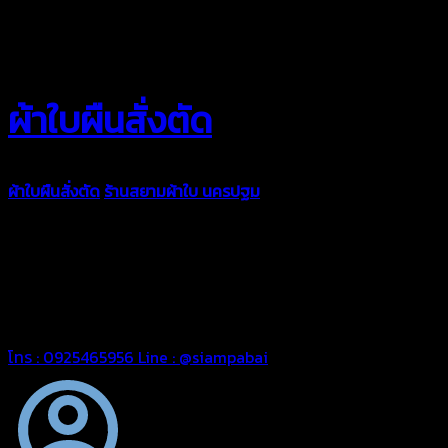
ผ้าใบผืนสั่งตัด
ผ้าใบผืนสั่งตัด
ร้านสยามผ้าใบ นครปฐม
ผ้าใบคุณภาพมีหลายขนาด
ความหนา ผ้าใบคูนิล่อน ผ้าใบรถบรรทุก ผ้าใบคลุมสินค้า ผ้าใบปูพื้น
ผ้าใบคลุมเรือ ผ้าใบแอร์แบค ผ้าใบถุงลม ตัดเย็บตามขนาดที่ลูกค้า
ต้องการ
รีดต่อผืนด้วยเครื่องรีดความถี่ความร้อน หมดปัญหาน้ำรั่ว
ซึม เย็บขอบฝังเชือก ตอกตาไก่ได้มาตรฐาน ด้วยบริการจากทางร้าน
สยามผ้าใบ มั่นใจได้ในการบริการ สามารถจัดส่งได้ทั่วประเทศ
โทร : 0925465956
Line : @siampabai