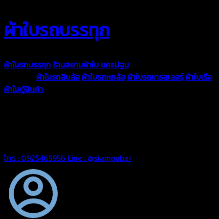
ผ้าใบรถบรรทุก
ผ้าใบรถบรรทุก
ร้านสยามผ้าใบ นครปฐม
ผ้าใบคุณภาพมีหลายขนาด
ความหนา
ผ้าใบรถสิบล้อ
ผ้าใบรถหกล้อ
ผ้าใบรถเทรลเลอร์
ผ้าใบเรือ
ผ้าใบตู้สินค้า
ผ้าใบแอร์แบค ผ้าใบถุงลม ตัดเย็บตามขนาดที่ลูกค้า
ต้องการ
รีดต่อผืนด้วยเครื่องรีดความถี่ความร้อน หมดปัญหาน้ำรั่ว
ซึม เย็บขอบฝังเชือก ตอกตาไก่ได้มาตรฐาน ด้วยบริการจากทางร้าน
สยามผ้าใบ มั่นใจได้ในการบริการ ดูแลตลอดอายุการใช้งาน สามารถ
จัดส่งได้ทั่วประเทศ
โทร : 0925465956
Line : @siampabai