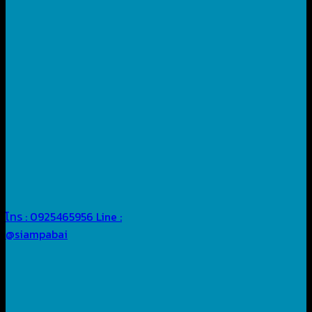
โทร : 0925465956
Line :
@siampabai