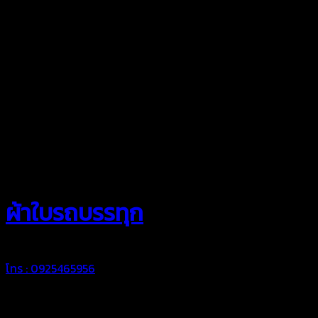
สยามผ้าใบ
ผ้าใบรถบรรทุก
โทร : 0925465956