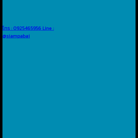
โทร : 0925465956
Line :
@siampabai