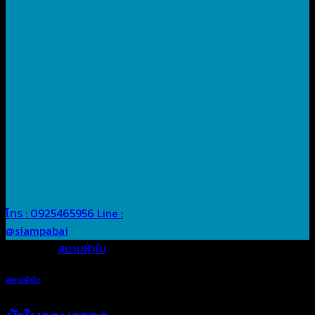
โทร : 0925465956
Line :
@siampabai
Posted in
สยามผ้าใบ
สยามผ้าใบ