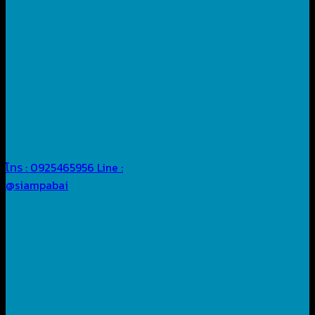
โทร : 0925465956
Line :
@siampabai