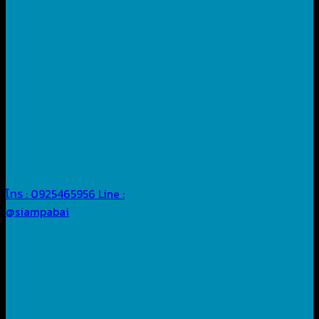
โทร : 0925465956
Line :
@siampabai