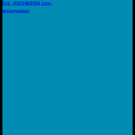
โทร : 0925465956
Line :
@siampabai