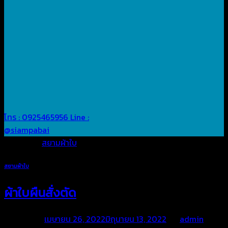
โทร : 0925465956
Line :
@siampabai
Posted in
สยามผ้าใบ
สยามผ้าใบ
ผ้าใบผืนสั่งตัด
Posted on
เมษายน 26, 2022
มิถุนายน 13, 2022
by
admin