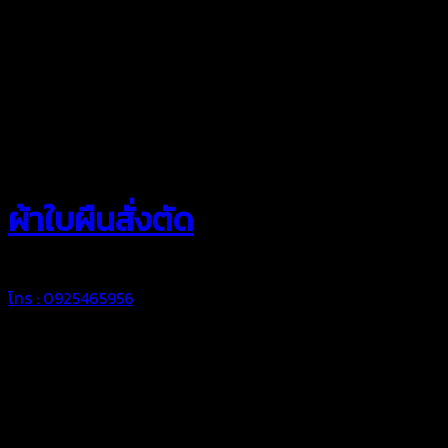
สยามผ้าใบ
ผ้าใบผืนสั่งตัด
โทร : 0925465956