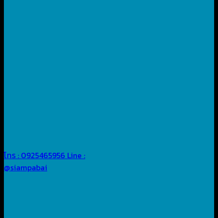
โทร : 0925465956
Line :
@siampabai