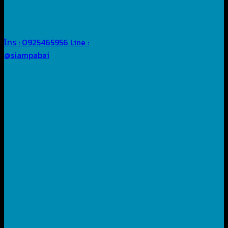
โทร : 0925465956
Line :
@siampabai