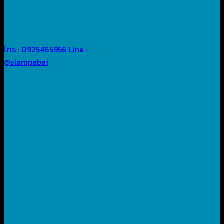
โทร : 0925465956
Line :
@siampabai