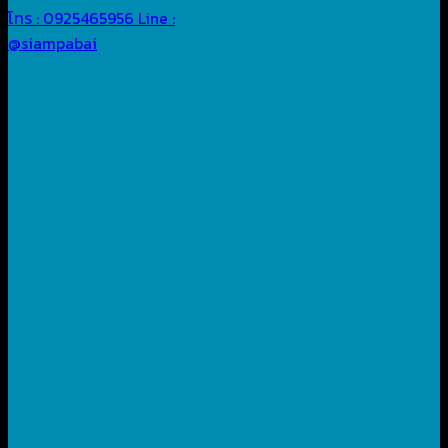
โทร : 0925465956
Line :
@siampabai