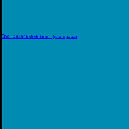
โทร : 0925465956
Line : @siampabai