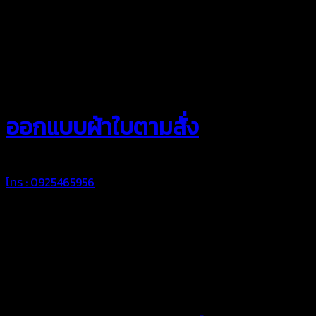
สยามผ้าใบ
ออกแบบผ้าใบตามสั่ง
โทร : 0925465956