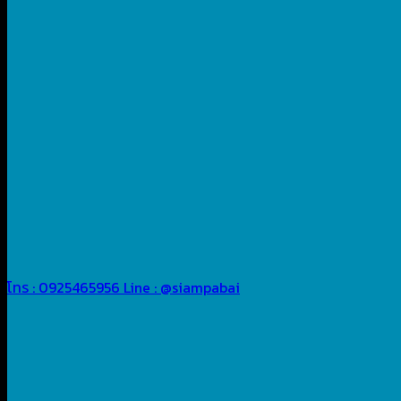
โทร : 0925465956
Line : @siampabai