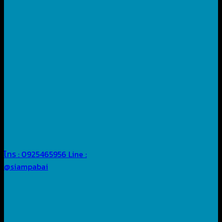
โทร : 0925465956
Line :
@siampabai