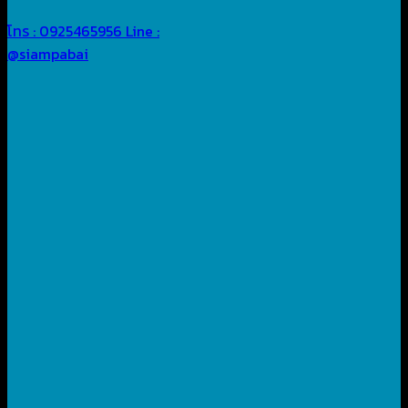
โทร : 0925465956
Line :
@siampabai