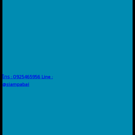
โทร : 0925465956
Line :
@siampabai