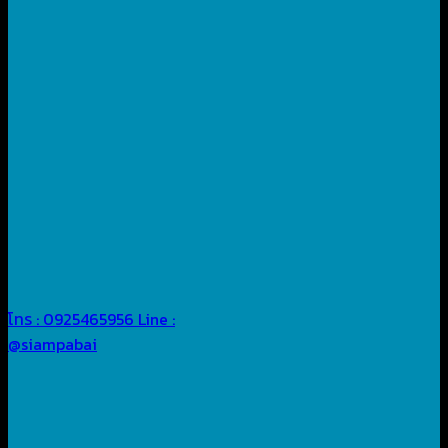
โทร : 0925465956
Line :
@siampabai