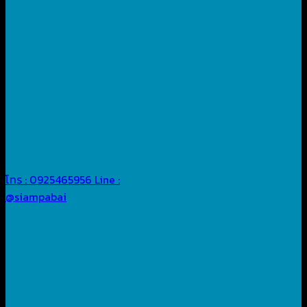
โทร : 0925465956
Line :
@siampabai