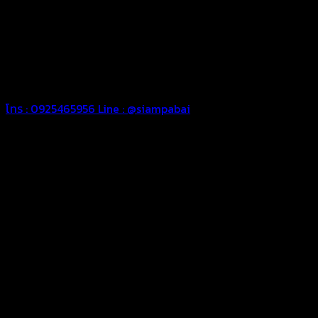
ความหนา ผ้าใบคูนิล่อน ผ้าใบรถบรรทุก ผ้าใบคลุมสินค้า ผ้าใบปูพื้น
ผ้าใบคลุมเรือ ผ้าใบแอร์แบค ผ้าใบถุงลม ตัดเย็บตามขนาดที่ลูกค้า
ต้องการ
รีดต่อผืนด้วยเครื่องรีดความถี่ความร้อน หมดปัญหาน้ำรั่ว
ซึม เย็บขอบฝังเชือก ตอกตาไก่ได้มาตรฐาน ด้วยบริการจากทางร้าน
สยามผ้าใบ มั่นใจได้ในการบริการ สามารถจัดส่งได้ทั่วประเทศ
โทร : 0925465956
Line : @siampabai
ตัดเย็บตามขนาดและความต้องการของลูกค้า
ผ้าใบผืนสั่งตัดตามขนาดและลักษณะการใช้งานเพื่อให้ตรงตาม
ลักษณะการใช้งานของลูกค้า
ผ้าใบคุณภาพ