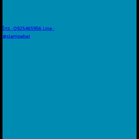
โทร : 0925465956
Line :
@siampabai