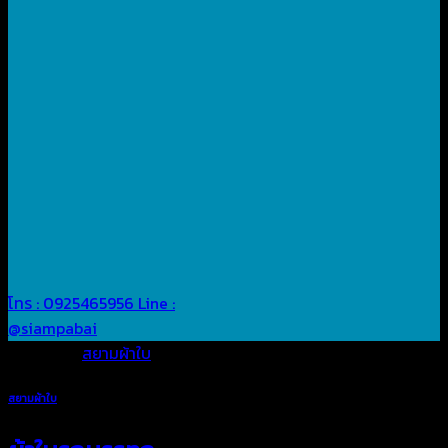
โทร : 0925465956
Line :
@siampabai
Posted in
สยามผ้าใบ
สยามผ้าใบ