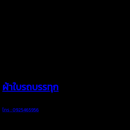
สยามผ้าใบ
ผ้าใบรถบรรทุก
โทร : 0925465956