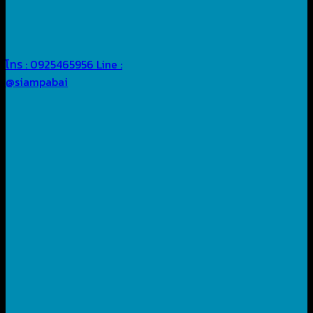
โทร : 0925465956
Line :
@siampabai