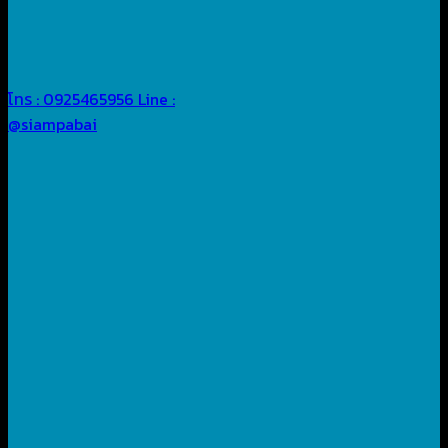
โทร : 0925465956
Line :
@siampabai