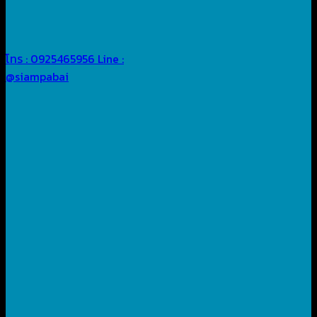
โทร : 0925465956
Line :
@siampabai