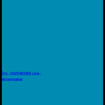
โทร : 0925465956
Line :
@siampabai