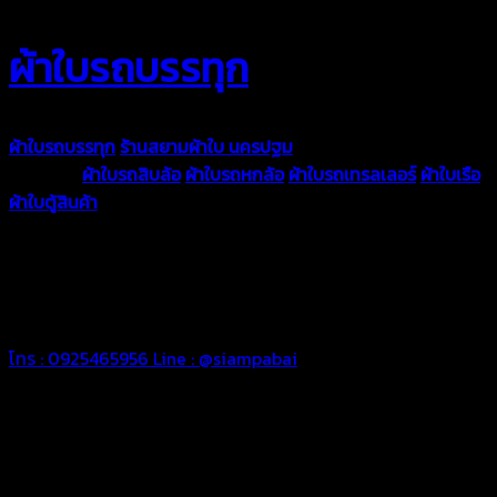
ผ้าใบรถบรรทุก
ผ้าใบรถบรรทุก
ร้านสยามผ้าใบ นครปฐม
ผ้าใบคุณภาพมีหลายขนาด
ความหนา
ผ้าใบรถสิบล้อ
ผ้าใบรถหกล้อ
ผ้าใบรถเทรลเลอร์
ผ้าใบเรือ
ผ้าใบตู้สินค้า
ผ้าใบแอร์แบค ผ้าใบถุงลม ตัดเย็บตามขนาดที่ลูกค้า
ต้องการ
รีดต่อผืนด้วยเครื่องรีดความถี่ความร้อน หมดปัญหาน้ำรั่ว
ซึม เย็บขอบฝังเชือก ตอกตาไก่ได้มาตรฐาน ด้วยบริการจากทางร้าน
สยามผ้าใบ มั่นใจได้ในการบริการ ดูแลตลอดอายุการใช้งาน สามารถ
จัดส่งได้ทั่วประเทศ
โทร : 0925465956
Line : @siampabai
ตัดเย็บตามขนาดและความต้องการของลูกค้า
ผ้าใบรถบรรทุกสั่งตัดตามขนาดและลักษณะการใช้งานเพื่อให้ตรง