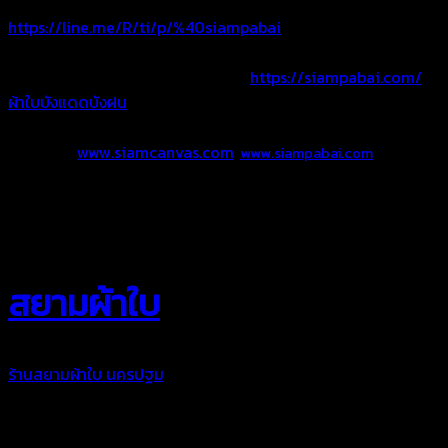
ไลน์ @siampabai หรือ คลิ๊ก Add Line >>
https://line.me/R/ti/p/%40siampabai
อัลบัมผลงาน ผ้าใบบังแดดบังฝน >>>
https://siampabai.com/
ผ้าใบบังแดดบังฝน
Website :
www.siamcanvas.com
,
www.siampabai.com
สยามผ้าใบ “งานผ้าใบคือหัวใจของเรา”
สยามผ้าใบ
ร้านสยามผ้าใบ นครปฐม
เราพร้อมดูแลงานผ้าใบสำหรับคุณ ในการ
ใช้งานที่ยาวนานและทนทาน เราเลือกใช้วัตถุดิบคุณภาพดีในการจัด
ทำผ้าใบในแต่ละชิ้นงาน เพื่อให้ท่านพึงพอใจในผลงานผ้าใบของเรา