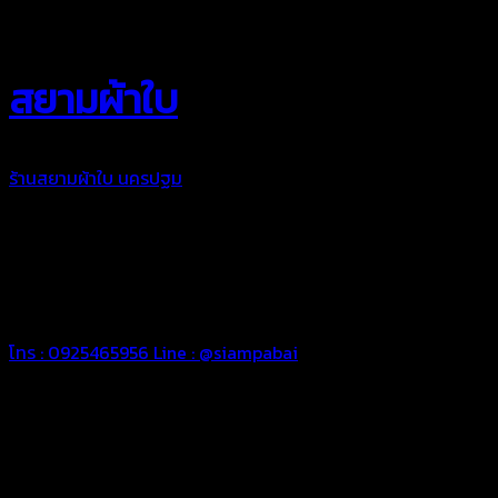
สยามผ้าใบ
ร้านสยามผ้าใบ นครปฐม
เราพร้อมดูแลงานผ้าใบสำหรับคุณ ในการ
ใช้งานที่ยาวนานและทนทาน เราเลือกใช้วัตถุดิบคุณภาพดีในการจัด
ทำผ้าใบในแต่ละชิ้นงาน เพื่อให้ท่านพึงพอใจในผลงานผ้าใบของเรา
ผ้าใบคุณภาพเพื่อความประทับใจของคุณ
“สยามผ้าใบ งานผ้าใบคือหัวใจของเรา”
โทร : 0925465956
Line : @siampabai
ทีมช่างมืออาชีพ
เราพร้อมให้คำปรึกษาและดูแลงานผ้าใบของท่านด้วยทีมช่างผ้าใบมือ