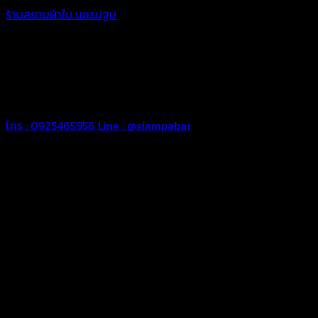
ร้านสยามผ้าใบ นครปฐม
เราพร้อมดูแลงานผ้าใบสำหรับคุณ ในการ
ใช้งานที่ยาวนานและทนทาน เราเลือกใช้วัตถุดิบคุณภาพดีในการจัด
ทำผ้าใบในแต่ละชิ้นงาน เพื่อให้ท่านพึงพอใจในผลงานผ้าใบของเรา
ผ้าใบคุณภาพเพื่อความประทับใจของคุณ
“สยามผ้าใบ งานผ้าใบคือหัวใจของเรา”
โทร : 0925465956
Line : @siampabai
ทีมช่างมืออาชีพ
เราพร้อมให้คำปรึกษาและดูแลงานผ้าใบของท่านด้วยทีมช่างผ้าใบมือ
อาชีพ
ผ้าใบคุณภาพ