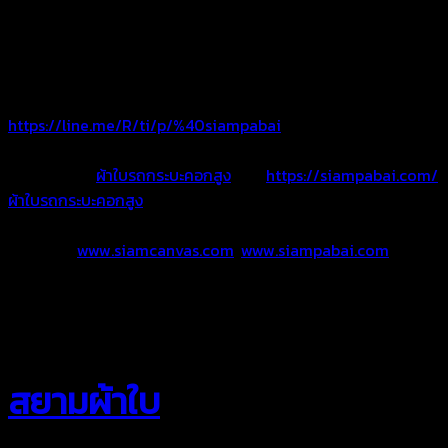
ติดต่อสอบถาม โทร. 092-5465956
ไลน์ : @siampabai หรือ คลิ๊ก Add Line >>
https://line.me/R/ti/p/%40siampabai
อัลบัมผลงาน
ผ้าใบรถกระบะคอกสูง
>>>
https://siampabai.com/
ผ้าใบรถกระบะคอกสูง
Website :
www.siamcanvas.com
,
www.siampabai.com
สยามผ้าใบ “งานผ้าใบคือหัวใจของเรา”
สยามผ้าใบ