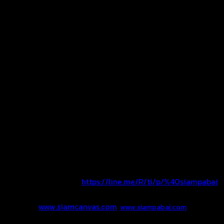
ผลงานผ้าใบรถกระบะคอกเตี้ย ทั้งแบบเปิดท้ายได้ และไม่เปิดท้าย
สำหรับรถกระบะคอกทุกรุ่นทุกยี่ห้อ
ขอขอบพระคุณลูกค้าที่ไว้ใจให้ร้านสยามผ้าใบดูแลงานผ้าใบนะคะ
สอบถามเพิ่มเติม ติดต่อ 092-5465956
LineID : @siampabai
หรือ คลิ๊ก Add Line >>
https://line.me/R/ti/p/%40siampabai
Website :
www.siamcanvas.com
,
www.siampabai.com