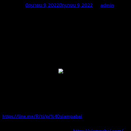
Posted on
มิถุนายน 9, 2022
มิถุนายน 9, 2022
by
admin
อัพเดทผลงานผ้าใบกันสาดจ้า
ผ้าใบบังแดดจากร้านสยามผ้าใบ บริการวัดงานพร้อมติดตั้งถึงหน้า
บ้าน ผ้าใบคุณภาพสูง เหมาะกับการใช้งานที่ยาวนาน
สอบถามเพิ่มเติม โทร. 0925465956 ยินดีให้คำแนะนำค่ะ
ไลน์ @siampabai หรือ คลิ๊ก Add Line >>
https://line.me/R/ti/p/%40siampabai
อัลบัมผลงาน ผ้าใบบังแดดบังฝน >>>
https://siampabai.com/