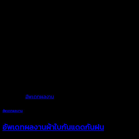
ผ้าใบในทุกชิ้นงานของเราเป็นผ้าใบคุณภาพดีตัดเย็บรีดต่อผืนด้วย
เครื่องรีดความร้อนความถี่หมดปัญหาเรื่องน้ำซึมเปียก
พร้อมดูแลและบริการทุกขั้นตอน
เราพร้อมให้คำแนะนำเกี่ยวกับการใช้งานผ้าใบและการบริการดูแลหลัง
การขายตลอดอายุการใช้งาน เพื่อให้คุณได้มั่นใจในคุณภาพงานผ้าใบ
ของเรา
Posted in
อัพเดทผลงาน
อัพเดทผลงาน
อัพเดทผลงานผ้าใบกันแดดกันฝน