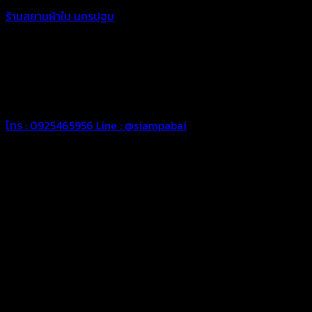
ร้านสยามผ้าใบ นครปฐม
เราพร้อมดูแลงานผ้าใบสำหรับคุณ ในการ
ใช้งานที่ยาวนานและทนทาน เราเลือกใช้วัตถุดิบคุณภาพดีในการจัด
ทำผ้าใบในแต่ละชิ้นงาน เพื่อให้ท่านพึงพอใจในผลงานผ้าใบของเรา
ผ้าใบคุณภาพเพื่อความประทับใจของคุณ
“สยามผ้าใบ งานผ้าใบคือหัวใจของเรา”
โทร : 0925465956
Line : @siampabai
ทีมช่างมืออาชีพ
เราพร้อมให้คำปรึกษาและดูแลงานผ้าใบของท่านด้วยทีมช่างผ้าใบมือ
อาชีพ
ผ้าใบคุณภาพ