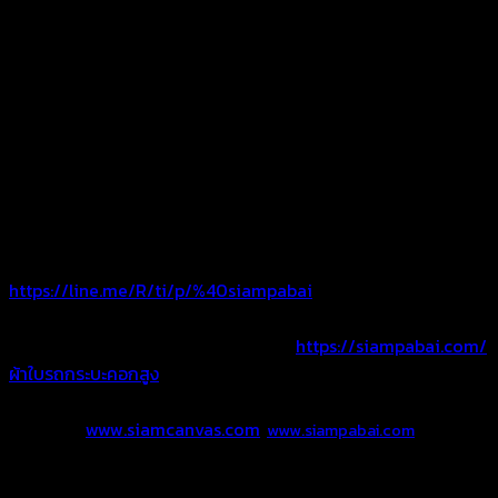
ผ้าใบเข้ารูปคอกสูง หลังคาผ้าใบ ผ้าใบคลุมโครงรถ สำหรับรถคอก
กระบะรถบรรทุก
คอกเตี้ยและคอกสูง พร้อมผ้าปิดข้างและปิดท้าย มีผ้าให้เลือกตาม
การใช้งาน
ติดต่อสอบถาม โทร. 092-5465956
ไลน์ : @siampabai หรือ คลิ๊ก Add Line >>
https://line.me/R/ti/p/%40siampabai
อัลบัมผลงาน ผ้าใบรถกระบะคอกสูง >>>
https://siampabai.com/
ผ้าใบรถกระบะคอกสูง
Website :
www.siamcanvas.com
,
www.siampabai.com
สยามผ้าใบ “งานผ้าใบคือหัวใจของเรา”