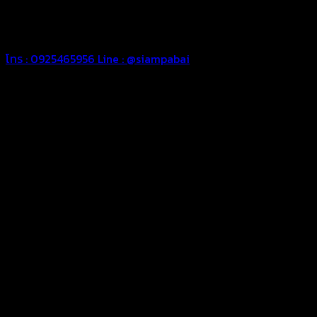
ผ้าใบคุณภาพเพื่อความประทับใจของคุณ
“สยามผ้าใบ งานผ้าใบคือหัวใจของเรา”
โทร : 0925465956
Line : @siampabai
ทีมช่างมืออาชีพ
เราพร้อมให้คำปรึกษาและดูแลงานผ้าใบของท่านด้วยทีมช่างผ้าใบมือ
อาชีพ
ผ้าใบคุณภาพ
ผ้าใบในทุกชิ้นงานของเราเป็นผ้าใบคุณภาพดีตัดเย็บรีดต่อผืนด้วย
เครื่องรีดความร้อนความถี่หมดปัญหาเรื่องน้ำซึมเปียก