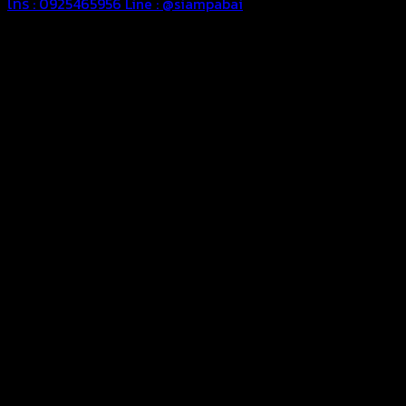
โทร : 0925465956
Line : @siampabai
ทีมช่างมืออาชีพ
เราพร้อมให้คำปรึกษาและดูแลงานผ้าใบของท่านด้วยทีมช่างผ้าใบมือ
อาชีพ
ผ้าใบคุณภาพ
ผ้าใบในทุกชิ้นงานของเราเป็นผ้าใบคุณภาพดีตัดเย็บรีดต่อผืนด้วย
เครื่องรีดความร้อนความถี่หมดปัญหาเรื่องน้ำซึมเปียก