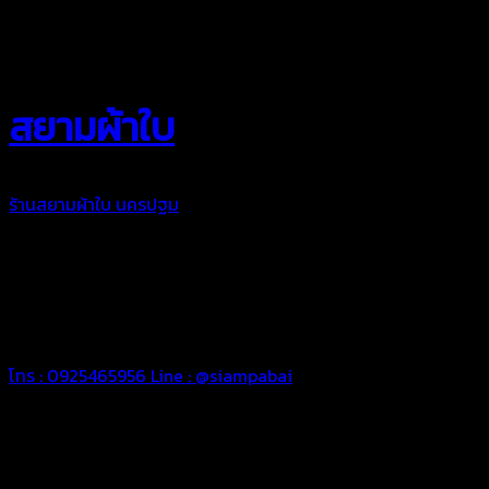
สยามผ้าใบ “งานผ้าใบคือหัวใจของเรา”
สยามผ้าใบ
ร้านสยามผ้าใบ นครปฐม
เราพร้อมดูแลงานผ้าใบสำหรับคุณ ในการ
ใช้งานที่ยาวนานและทนทาน เราเลือกใช้วัตถุดิบคุณภาพดีในการจัด
ทำผ้าใบในแต่ละชิ้นงาน เพื่อให้ท่านพึงพอใจในผลงานผ้าใบของเรา
ผ้าใบคุณภาพเพื่อความประทับใจของคุณ
“สยามผ้าใบ งานผ้าใบคือหัวใจของเรา”
โทร : 0925465956
Line : @siampabai
ทีมช่างมืออาชีพ