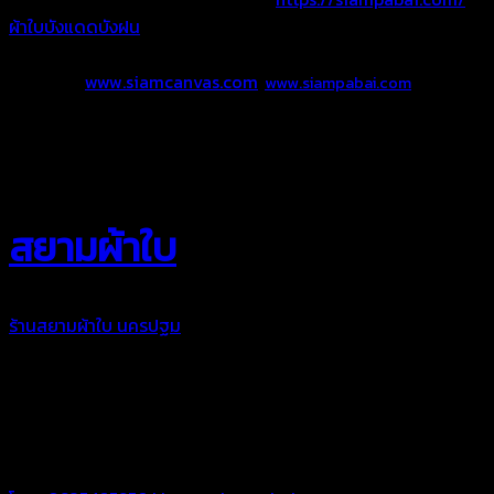
ผ้าใบบังแดดบังฝน
Website :
www.siamcanvas.com
,
www.siampabai.com
สยามผ้าใบ “งานผ้าใบคือหัวใจของเรา”
สยามผ้าใบ
ร้านสยามผ้าใบ นครปฐม
เราพร้อมดูแลงานผ้าใบสำหรับคุณ ในการ
ใช้งานที่ยาวนานและทนทาน เราเลือกใช้วัตถุดิบคุณภาพดีในการจัด
ทำผ้าใบในแต่ละชิ้นงาน เพื่อให้ท่านพึงพอใจในผลงานผ้าใบของเรา
ผ้าใบคุณภาพเพื่อความประทับใจของคุณ
“สยามผ้าใบ งานผ้าใบคือหัวใจของเรา”