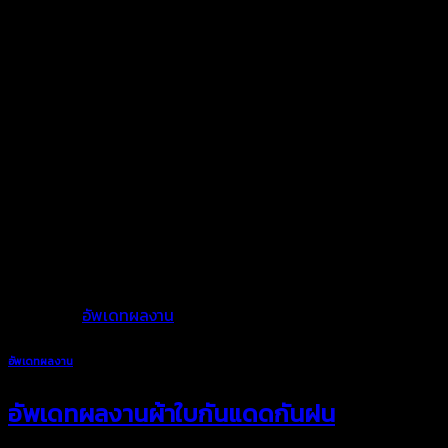
ผ้าใบในทุกชิ้นงานของเราเป็นผ้าใบคุณภาพดีตัดเย็บรีดต่อผืนด้วย
เครื่องรีดความร้อนความถี่หมดปัญหาเรื่องน้ำซึมเปียก
พร้อมดูแลและบริการทุกขั้นตอน
เราพร้อมให้คำแนะนำเกี่ยวกับการใช้งานผ้าใบและการบริการดูแลหลัง
การขายตลอดอายุการใช้งาน เพื่อให้คุณได้มั่นใจในคุณภาพงานผ้าใบ
ของเรา
Posted in
อัพเดทผลงาน
อัพเดทผลงาน
อัพเดทผลงานผ้าใบกันแดดกันฝน