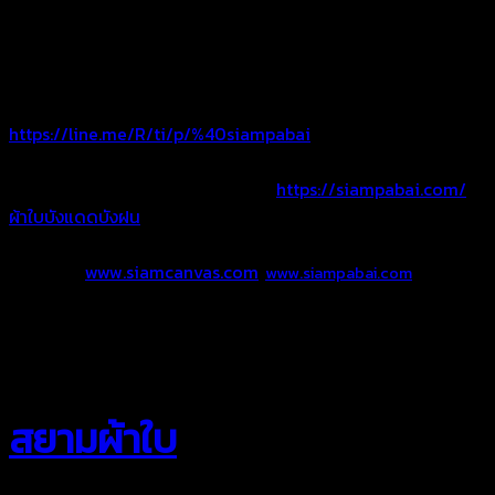
ผ้าใบบังแดดจากร้านสยามผ้าใบ บริการวัดงานพร้อมติดตั้งถึงหน้า
บ้าน ผ้าใบคุณภาพสูง เหมาะกับการใช้งานที่ยาวนาน
สอบถามเพิ่มเติม โทร. 0925465956 ยินดีให้คำแนะนำค่ะ
ไลน์ @siampabai หรือ คลิ๊ก Add Line >>
https://line.me/R/ti/p/%40siampabai
อัลบัมผลงาน ผ้าใบบังแดดบังฝน >>>
https://siampabai.com/
ผ้าใบบังแดดบังฝน
Website :
www.siamcanvas.com
,
www.siampabai.com
สยามผ้าใบ “งานผ้าใบคือหัวใจของเรา”
สยามผ้าใบ