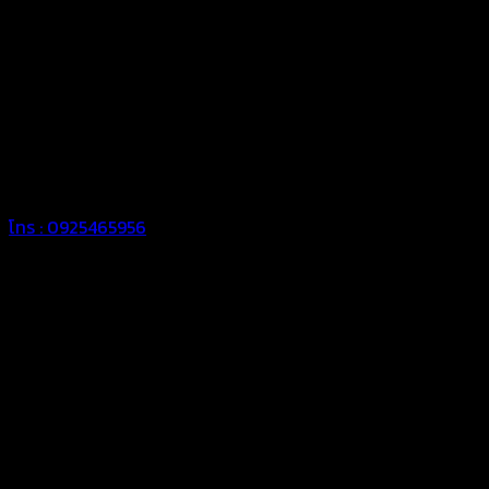
สยามผ้าใบ
ผ้าใบรถกระบะคอกเตี้ย
โทร : 0925465956
ผ้าใบรถกระบะคอกเตี้ย