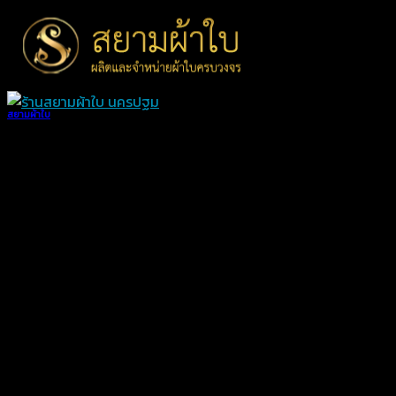
Skip
to
content
สยามผ้าใบ
ผ้าใบรถกระบะคอกเตี้ย