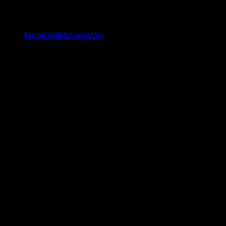
ี่ห้อ สะดวกในการใช้งาน ง่ายในการติดตั้ง ผ้าใบคุณภาพมีอายุการใช้
ะคอกจาก
ร้านสยามผ้าใบ นครปฐม
สินค้าพร้อมจัดส่งทั่วประเทศ พร้อมคู่ม
กระบะคอกเตี้ยจากสยามผ้าใบ