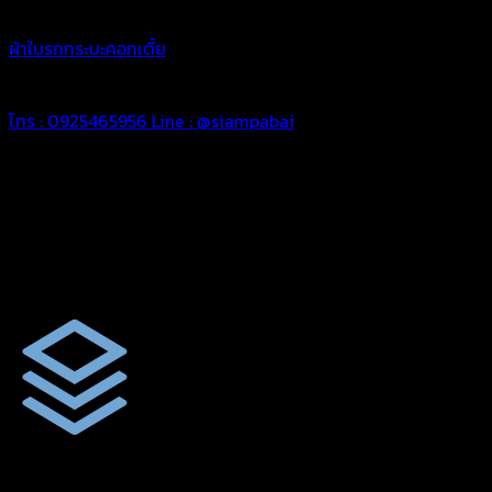
ผ้าใบรถกระบะคอกเตี้ย
สำหรับรถกระบะคอกเตี้ยเสมอหัว ทุกรุ่น ทุกย
ขนส่งสินค้า ป้องกันสินค้าเสียหายระหว่างขนส่งด้วยผ้าใบคลุมกระบ
โทร : 0925465956
Line : @siampabai
ง่ายต่อการใช้งาน
หมดปัญหายุ่งยากจากการต้องคลุมผ้าใบแบบเดิมๆ ด้วยผ้าใบคลุมรถ
ผ้าใบคุณภาพ