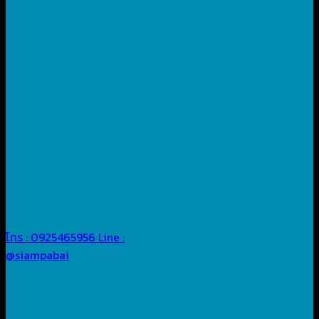
โทร : 0925465956
Line :
@siampabai