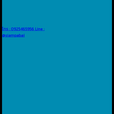
โทร : 0925465956
Line :
@siampabai