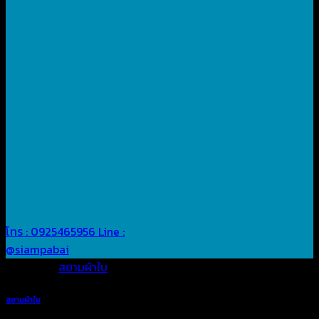
โทร : 0925465956
Line :
@siampabai
Posted in
สยามผ้าใบ
สยามผ้าใบ