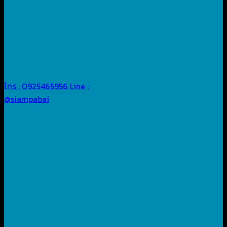
โทร : 0925465956
Line :
@siampabai