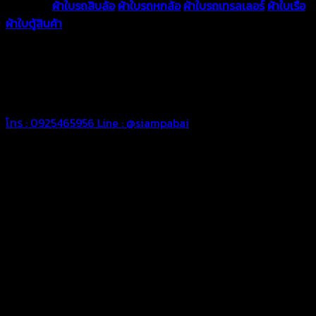
ความหนา
ผ้าใบรถสิบล้อ
ผ้าใบรถหกล้อ
ผ้าใบรถเทรลเลอร์
ผ้าใบเรือ
ผ้าใบตู้สินค้า
ผ้าใบแอร์แบค ผ้าใบถุงลม ตัดเย็บตามขนาดที่ลูกค้า
ต้องการ
รีดต่อผืนด้วยเครื่องรีดความถี่ความร้อน หมดปัญหาน้ำรั่ว
ซึม เย็บขอบฝังเชือก ตอกตาไก่ได้มาตรฐาน ด้วยบริการจากทางร้าน
สยามผ้าใบ มั่นใจได้ในการบริการ ดูแลตลอดอายุการใช้งาน สามารถ
จัดส่งได้ทั่วประเทศ
โทร : 0925465956
Line : @siampabai
ตัดเย็บตามขนาดและความต้องการของลูกค้า
ผ้าใบรถบรรทุกสั่งตัดตามขนาดและลักษณะการใช้งานเพื่อให้ตรง
ตามลักษณะการใช้งานของลูกค้า
ผ้าใบคุณภาพ