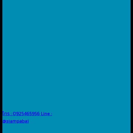
โทร : 0925465956
Line :
@siampabai