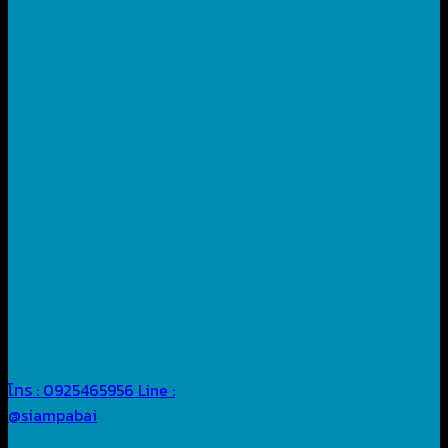
โทร : 0925465956
Line :
@siampabai