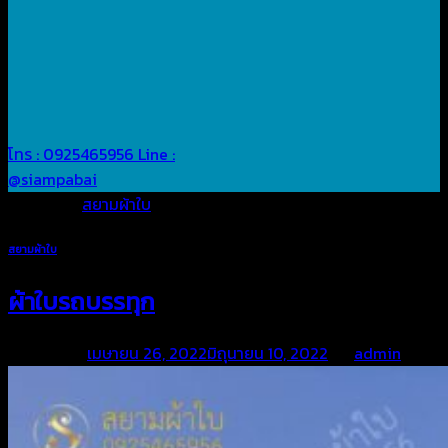
โทร : 0925465956
Line :
@siampabai
Posted in
สยามผ้าใบ
สยามผ้าใบ
ผ้าใบรถบรรทุก
Posted on
เมษายน 26, 2022
มิถุนายน 10, 2022
by
admin