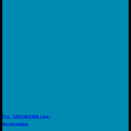
โทร : 0925465956
Line :
@siampabai