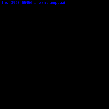
โทร : 0925465956
Line : @siampabai
ออกแบบและจัดทำตามความต้องการของลูกค้า
ออกแบบและจัดทำผลงานผ้าใบทุกประเภทตามลักษณะการใช้งานและ
ความต้องการของลูกค้า
ผ้าใบคุณภาพ
ผ้าใบคุณคุณภาพ ตัดเย็บด้วยช่างมืออาชีพ และความใส่ใจในการ
ผลิตผลงานผ้าใบของคุณลูกค้า