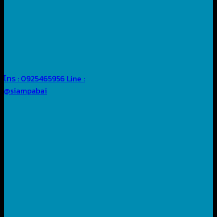
โทร : 0925465956
Line :
@siampabai