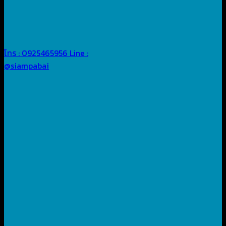
โทร : 0925465956
Line :
@siampabai