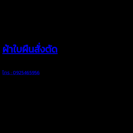
สยามผ้าใบ
ผ้าใบผืนสั่งตัด
โทร : 0925465956