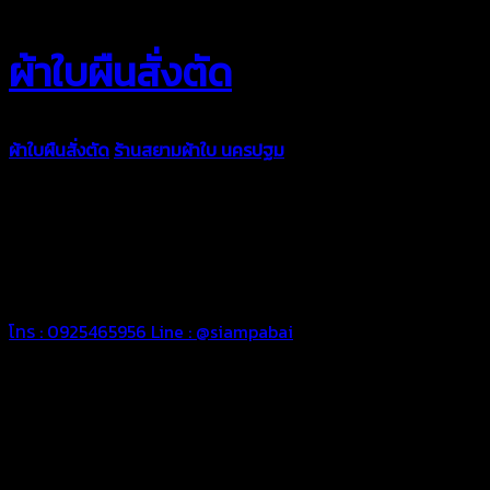
ผ้าใบผืนสั่งตัด
ผ้าใบผืนสั่งตัด
ร้านสยามผ้าใบ นครปฐม
ผ้าใบคุณภาพมีหลายขนาด
ความหนา ผ้าใบคูนิล่อน ผ้าใบรถบรรทุก ผ้าใบคลุมสินค้า ผ้าใบปูพื้น
ผ้าใบคลุมเรือ ผ้าใบแอร์แบค ผ้าใบถุงลม ตัดเย็บตามขนาดที่ลูกค้า
ต้องการ
รีดต่อผืนด้วยเครื่องรีดความถี่ความร้อน หมดปัญหาน้ำรั่ว
ซึม เย็บขอบฝังเชือก ตอกตาไก่ได้มาตรฐาน ด้วยบริการจากทางร้าน
สยามผ้าใบ มั่นใจได้ในการบริการ สามารถจัดส่งได้ทั่วประเทศ
โทร : 0925465956
Line : @siampabai
ตัดเย็บตามขนาดและความต้องการของลูกค้า
ผ้าใบผืนสั่งตัดตามขนาดและลักษณะการใช้งานเพื่อให้ตรงตาม
ลักษณะการใช้งานของลูกค้า