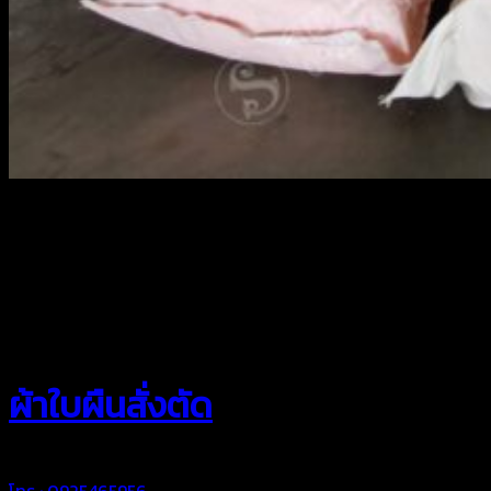
สยามผ้าใบ
ผ้าใบผืนสั่งตัด
โทร : 0925465956