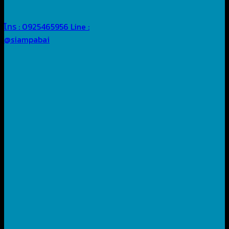
โทร : 0925465956
Line :
@siampabai