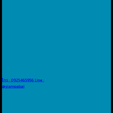
โทร : 0925465956
Line :
@siampabai