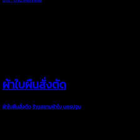
ผ้าใบผืนสั่งตัด
ผ้าใบผืนสั่งตัด
ร้านสยามผ้าใบ นครปฐม
ผ้าใบคุณภาพมีหลายขนาด
ความหนา ผ้าใบคูนิล่อน ผ้าใบรถบรรทุก ผ้าใบคลุมสินค้า ผ้าใบปูพื้น
ผ้าใบคลุมเรือ ผ้าใบแอร์แบค ผ้าใบถุงลม ตัดเย็บตามขนาดที่ลูกค้า
ต้องการ
รีดต่อผืนด้วยเครื่องรีดความถี่ความร้อน หมดปัญหาน้ำรั่ว
ซึม เย็บขอบฝังเชือก ตอกตาไก่ได้มาตรฐาน ด้วยบริการจากทางร้าน