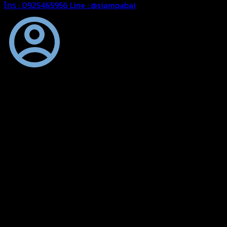
โทร : 0925465956
Line : @siampabai
ออกแบบและจัดทำตามความต้องการของลูกค้า
ออกแบบและจัดทำผลงานผ้าใบทุกประเภทตามลักษณะการใช้งานและ
ความต้องการของลูกค้า
ผ้าใบคุณภาพ
ผ้าใบคุณคุณภาพ ตัดเย็บด้วยช่างมืออาชีพ และความใส่ใจในการ
ผลิตผลงานผ้าใบของคุณลูกค้า