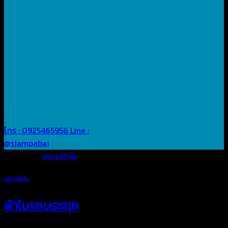
โทร : 0925465956
Line :
@siampabai
Posted in
สยามผ้าใบ
สยามผ้าใบ
ผ้าใบรถบรรทุก