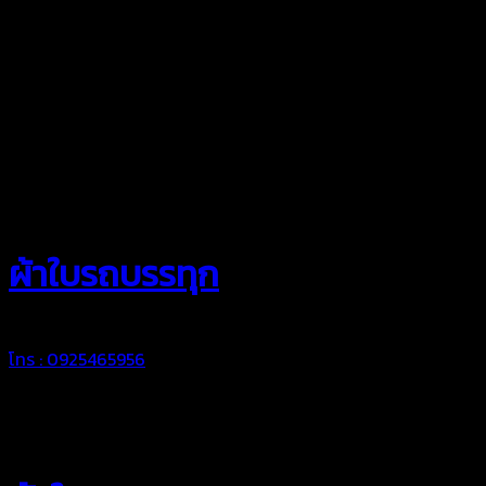
สยามผ้าใบ
ผ้าใบรถบรรทุก
โทร : 0925465956