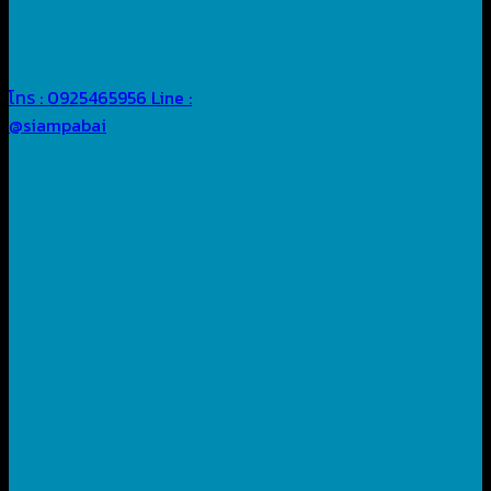
โทร : 0925465956
Line :
@siampabai