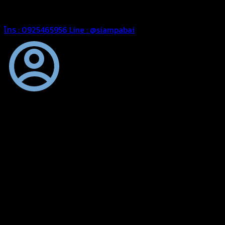
สยามผ้าใบ มั่นใจได้ในการบริการ สามารถจัดส่งได้ทั่วประเทศ
โทร : 0925465956
Line : @siampabai
ตัดเย็บตามขนาดและความต้องการของลูกค้า
ผ้าใบผืนสั่งตัดตามขนาดและลักษณะการใช้งานเพื่อให้ตรงตาม
ลักษณะการใช้งานของลูกค้า
ผ้าใบคุณภาพ