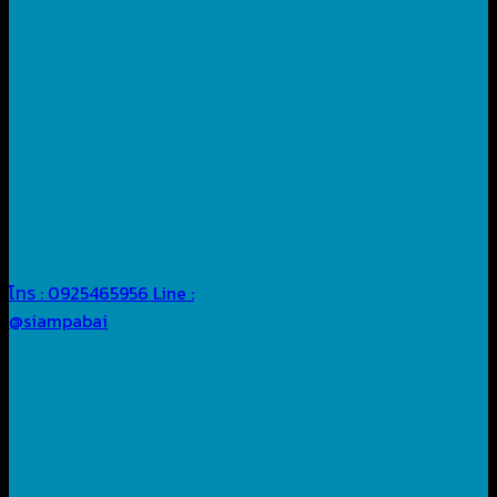
โทร : 0925465956
Line :
@siampabai