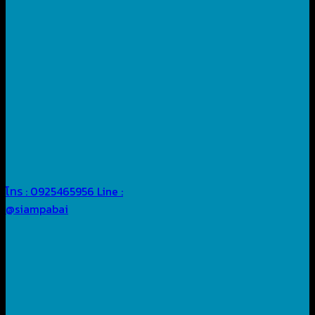
โทร : 0925465956
Line :
@siampabai