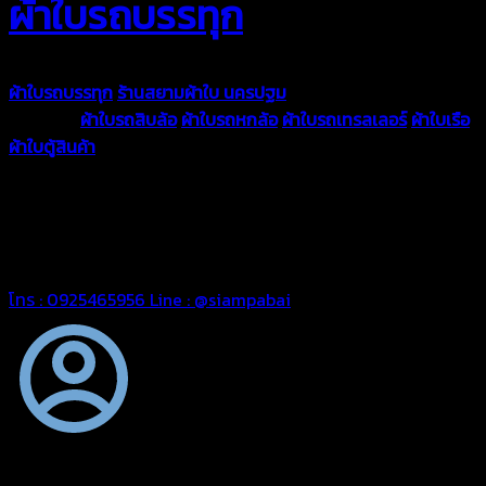
ผ้าใบรถบรรทุก
ผ้าใบรถบรรทุก
ร้านสยามผ้าใบ นครปฐม
ผ้าใบคุณภาพมีหลายขนาด
ความหนา
ผ้าใบรถสิบล้อ
ผ้าใบรถหกล้อ
ผ้าใบรถเทรลเลอร์
ผ้าใบเรือ
ผ้าใบตู้สินค้า
ผ้าใบแอร์แบค ผ้าใบถุงลม ตัดเย็บตามขนาดที่ลูกค้า
ต้องการ
รีดต่อผืนด้วยเครื่องรีดความถี่ความร้อน หมดปัญหาน้ำรั่ว
ซึม เย็บขอบฝังเชือก ตอกตาไก่ได้มาตรฐาน ด้วยบริการจากทางร้าน
สยามผ้าใบ มั่นใจได้ในการบริการ ดูแลตลอดอายุการใช้งาน สามารถ
จัดส่งได้ทั่วประเทศ
โทร : 0925465956
Line : @siampabai