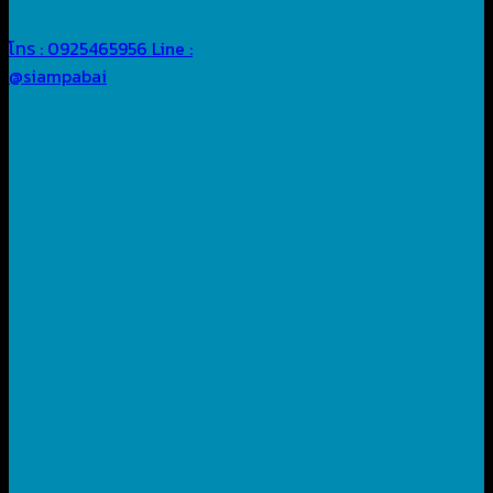
โทร : 0925465956
Line :
@siampabai