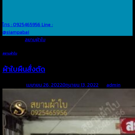
โทร : 0925465956
Line :
@siampabai
Posted in
สยามผ้าใบ
สยามผ้าใบ
ผ้าใบผืนสั่งตัด
Posted on
เมษายน 26, 2022
มิถุนายน 13, 2022
by
admin