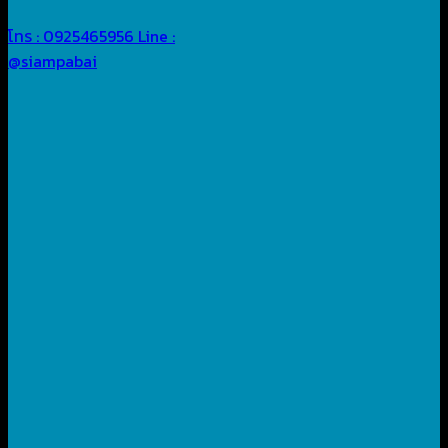
โทร : 0925465956
Line :
@siampabai