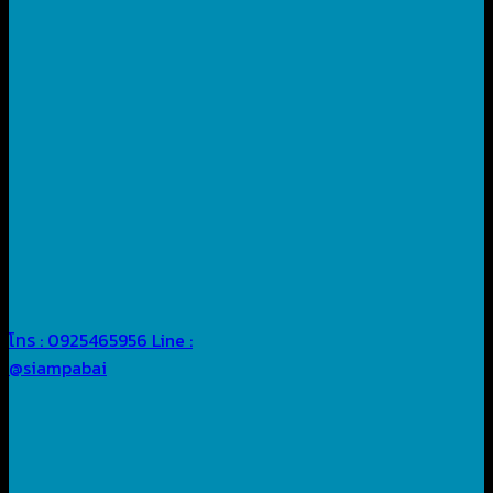
โทร : 0925465956
Line :
@siampabai