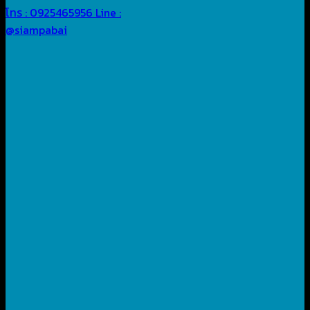
โทร : 0925465956
Line :
@siampabai