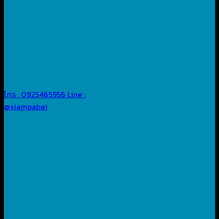
โทร : 0925465956
Line :
@siampabai