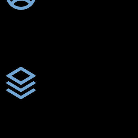
ตัดเย็บตามขนาดและความต้องการของลูกค้า
ผ้าใบผืนสั่งตัดตามขนาดและลักษณะการใช้งานเพื่อให้ตรงตาม
ลักษณะการใช้งานของลูกค้า
ผ้าใบคุณภาพ
ผ้าใบคุณคุณภาพ ตัดเย็บฝังเชือก ตอกตาไก่ ตามไซด์และขนาดที่
ลูกค้าต้องการ