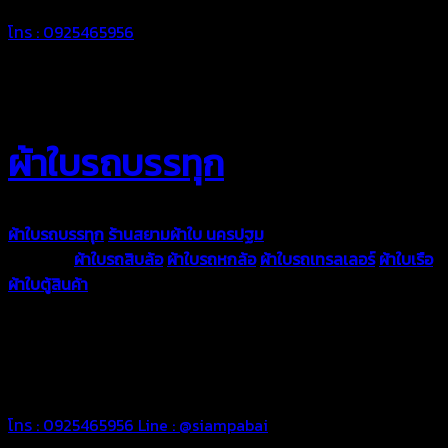
โทร : 0925465956
ผ้าใบรถบรรทุก
ผ้าใบรถบรรทุก
ร้านสยามผ้าใบ นครปฐม
ผ้าใบคุณภาพมีหลายขนาด
ความหนา
ผ้าใบรถสิบล้อ
ผ้าใบรถหกล้อ
ผ้าใบรถเทรลเลอร์
ผ้าใบเรือ
ผ้าใบตู้สินค้า
ผ้าใบแอร์แบค ผ้าใบถุงลม ตัดเย็บตามขนาดที่ลูกค้า
ต้องการ
รีดต่อผืนด้วยเครื่องรีดความถี่ความร้อน หมดปัญหาน้ำรั่ว
ซึม เย็บขอบฝังเชือก ตอกตาไก่ได้มาตรฐาน ด้วยบริการจากทางร้าน
สยามผ้าใบ มั่นใจได้ในการบริการ ดูแลตลอดอายุการใช้งาน สามารถ
จัดส่งได้ทั่วประเทศ
โทร : 0925465956
Line : @siampabai