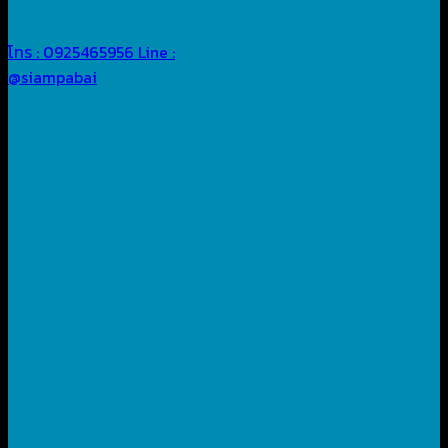
โทร : 0925465956
Line :
@siampabai