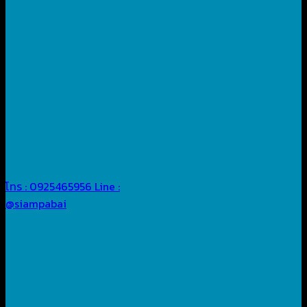
โทร : 0925465956
Line :
@siampabai