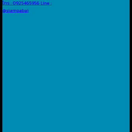
โทร : 0925465956
Line :
@siampabai