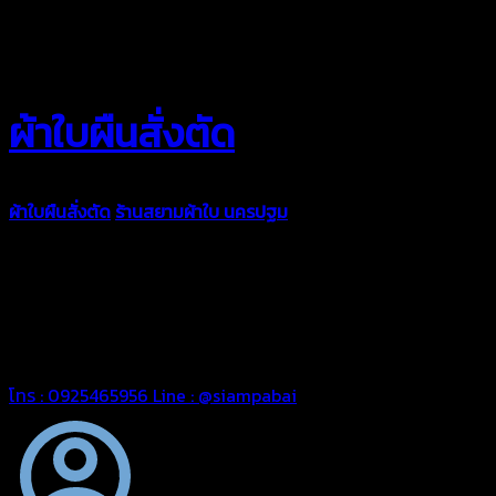
ผ้าใบผืนสั่งตัด
ผ้าใบผืนสั่งตัด
ร้านสยามผ้าใบ นครปฐม
ผ้าใบคุณภาพมีหลายขนาด
ความหนา ผ้าใบคูนิล่อน ผ้าใบรถบรรทุก ผ้าใบคลุมสินค้า ผ้าใบปูพื้น
ผ้าใบคลุมเรือ ผ้าใบแอร์แบค ผ้าใบถุงลม ตัดเย็บตามขนาดที่ลูกค้า
ต้องการ
รีดต่อผืนด้วยเครื่องรีดความถี่ความร้อน หมดปัญหาน้ำรั่ว
ซึม เย็บขอบฝังเชือก ตอกตาไก่ได้มาตรฐาน ด้วยบริการจากทางร้าน
สยามผ้าใบ มั่นใจได้ในการบริการ สามารถจัดส่งได้ทั่วประเทศ
โทร : 0925465956
Line : @siampabai