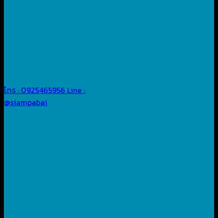
โทร : 0925465956
Line :
@siampabai