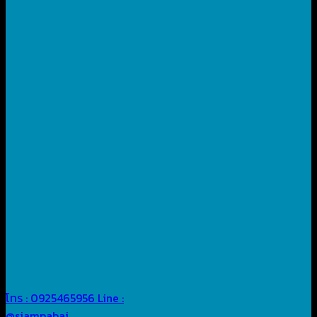
โทร : 0925465956
Line :
@siampabai