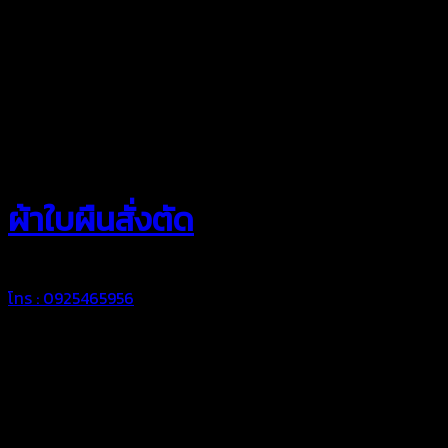
สยามผ้าใบ
ผ้าใบผืนสั่งตัด
โทร : 0925465956