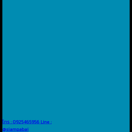
โทร : 0925465956
Line :
@siampabai