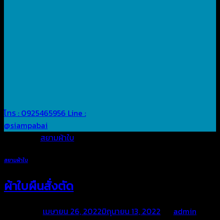
โทร : 0925465956
Line :
@siampabai
Posted in
สยามผ้าใบ
สยามผ้าใบ
ผ้าใบผืนสั่งตัด
Posted on
เมษายน 26, 2022
มิถุนายน 13, 2022
by
admin