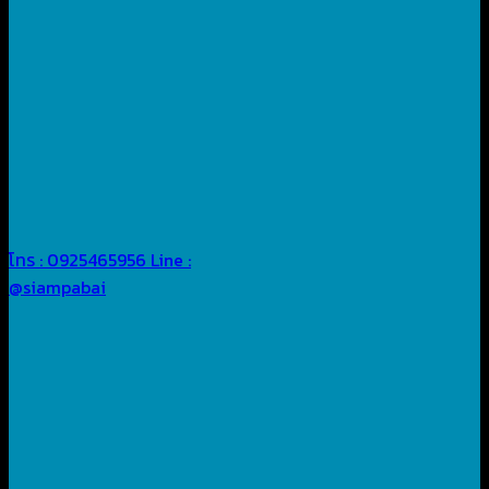
โทร : 0925465956
Line :
@siampabai