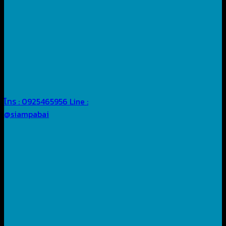
โทร : 0925465956
Line :
@siampabai