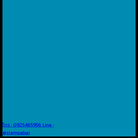
โทร : 0925465956
Line :
@siampabai