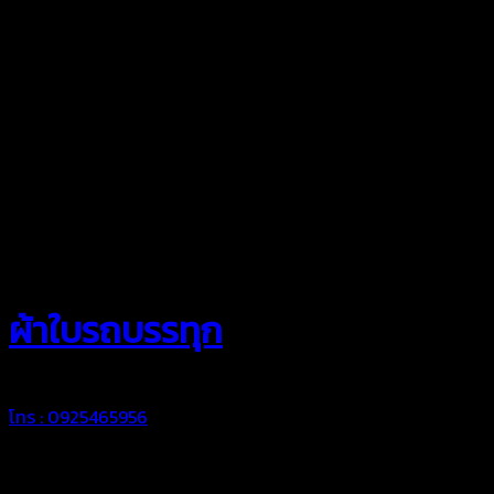
สยามผ้าใบ
ผ้าใบรถบรรทุก
โทร : 0925465956