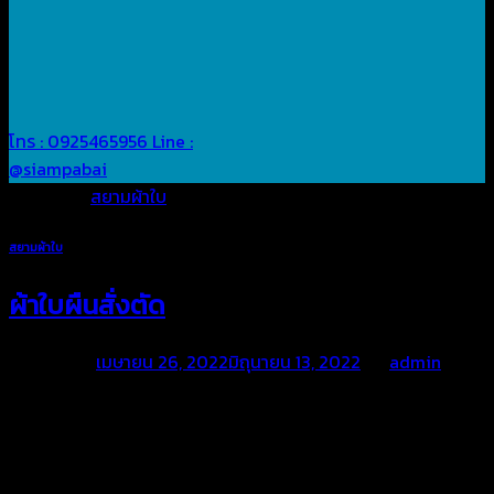
โทร : 0925465956
Line :
@siampabai
Posted in
สยามผ้าใบ
สยามผ้าใบ
ผ้าใบผืนสั่งตัด
Posted on
เมษายน 26, 2022
มิถุนายน 13, 2022
by
admin