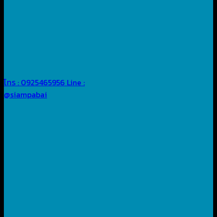
โทร : 0925465956
Line :
@siampabai