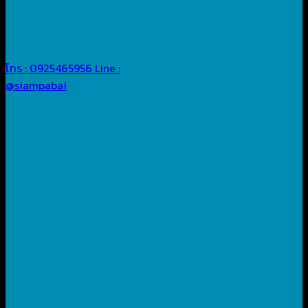
โทร : 0925465956
Line :
@siampabai