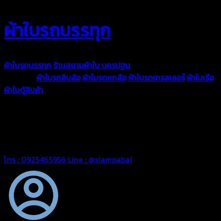
ผ้าใบรถบรรทุก
ผ้าใบรถบรรทุก
ร้านสยามผ้าใบ นครปฐม
ผ้าใบคุณภาพมีหลายขนาด
ความหนา
ผ้าใบรถสิบล้อ
ผ้าใบรถหกล้อ
ผ้าใบรถเทรลเลอร์
ผ้าใบเรือ
ผ้าใบตู้สินค้า
ผ้าใบแอร์แบค ผ้าใบถุงลม ตัดเย็บตามขนาดที่ลูกค้า
ต้องการ
รีดต่อผืนด้วยเครื่องรีดความถี่ความร้อน หมดปัญหาน้ำรั่ว
ซึม เย็บขอบฝังเชือก ตอกตาไก่ได้มาตรฐาน ด้วยบริการจากทางร้าน
สยามผ้าใบ มั่นใจได้ในการบริการ ดูแลตลอดอายุการใช้งาน สามารถ
จัดส่งได้ทั่วประเทศ
โทร : 0925465956
Line : @siampabai