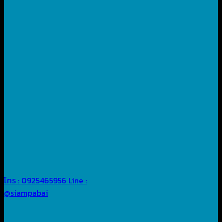
โทร : 0925465956
Line :
@siampabai