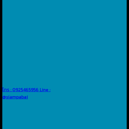
โทร : 0925465956
Line :
@siampabai