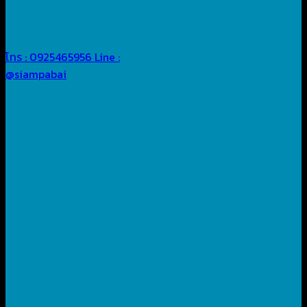
โทร : 0925465956
Line :
@siampabai