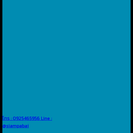
โทร : 0925465956
Line :
@siampabai