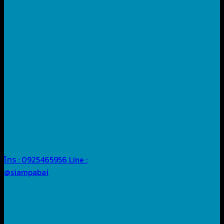
โทร : 0925465956
Line :
@siampabai