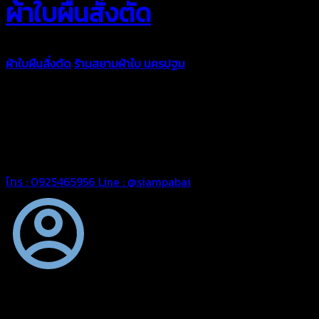
ผ้าใบผืนสั่งตัด
ผ้าใบผืนสั่งตัด
ร้านสยามผ้าใบ นครปฐม
ผ้าใบคุณภาพมีหลายขนาด
ความหนา ผ้าใบคูนิล่อน ผ้าใบรถบรรทุก ผ้าใบคลุมสินค้า ผ้าใบปูพื้น
ผ้าใบคลุมเรือ ผ้าใบแอร์แบค ผ้าใบถุงลม ตัดเย็บตามขนาดที่ลูกค้า
ต้องการ
รีดต่อผืนด้วยเครื่องรีดความถี่ความร้อน หมดปัญหาน้ำรั่ว
ซึม เย็บขอบฝังเชือก ตอกตาไก่ได้มาตรฐาน ด้วยบริการจากทางร้าน
สยามผ้าใบ มั่นใจได้ในการบริการ สามารถจัดส่งได้ทั่วประเทศ
โทร : 0925465956
Line : @siampabai
ตัดเย็บตามขนาดและความต้องการของลูกค้า