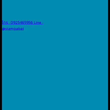
โทร : 0925465956
Line :
@siampabai