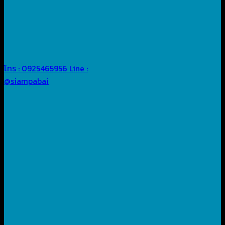
โทร : 0925465956
Line :
@siampabai