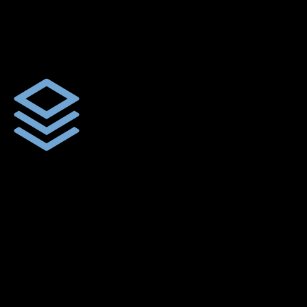
ผ้าใบผืนสั่งตัดตามขนาดและลักษณะการใช้งานเพื่อให้ตรงตาม
ลักษณะการใช้งานของลูกค้า
ผ้าใบคุณภาพ
ผ้าใบคุณคุณภาพ ตัดเย็บฝังเชือก ตอกตาไก่ ตามไซด์และขนาดที่
ลูกค้าต้องการ