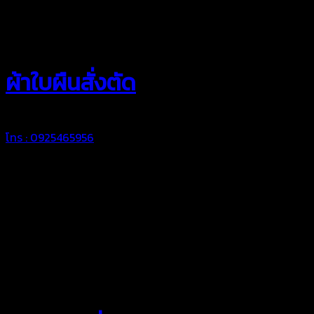
สยามผ้าใบ
ผ้าใบผืนสั่งตัด
โทร : 0925465956