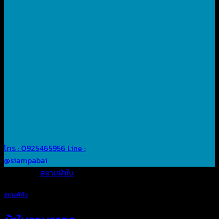
โทร : 0925465956
Line :
@siampabai
Posted in
สยามผ้าใบ
สยามผ้าใบ