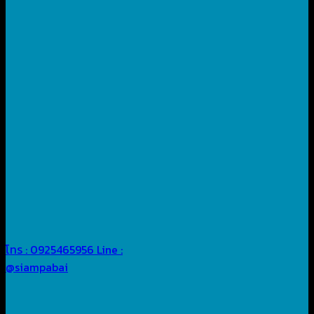
โทร : 0925465956
Line :
@siampabai