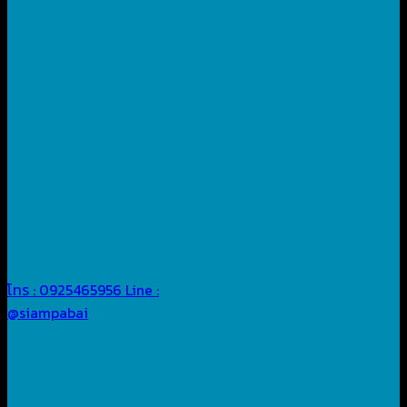
โทร : 0925465956
Line :
@siampabai