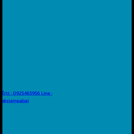
โทร : 0925465956
Line :
@siampabai