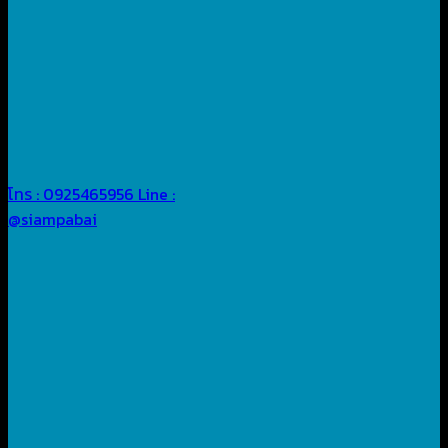
โทร : 0925465956
Line :
@siampabai