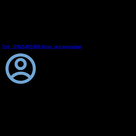
ความหนา ผ้าใบคูนิล่อน ผ้าใบรถบรรทุก ผ้าใบคลุมสินค้า ผ้าใบปูพื้น
ผ้าใบคลุมเรือ ผ้าใบแอร์แบค ผ้าใบถุงลม ตัดเย็บตามขนาดที่ลูกค้า
ต้องการ
รีดต่อผืนด้วยเครื่องรีดความถี่ความร้อน หมดปัญหาน้ำรั่ว
ซึม เย็บขอบฝังเชือก ตอกตาไก่ได้มาตรฐาน ด้วยบริการจากทางร้าน
สยามผ้าใบ มั่นใจได้ในการบริการ สามารถจัดส่งได้ทั่วประเทศ
โทร : 0925465956
Line : @siampabai
ตัดเย็บตามขนาดและความต้องการของลูกค้า
ผ้าใบผืนสั่งตัดตามขนาดและลักษณะการใช้งานเพื่อให้ตรงตาม
ลักษณะการใช้งานของลูกค้า