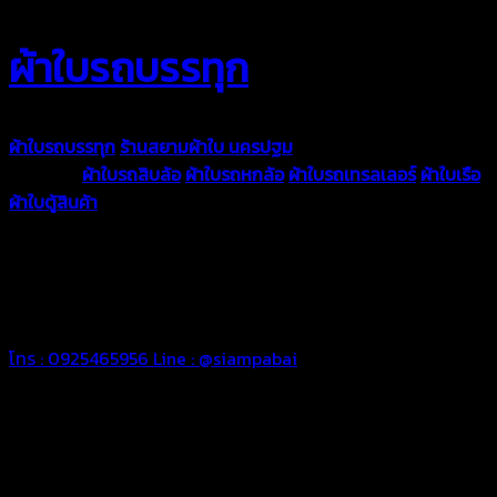
ผ้าใบรถบรรทุก
ผ้าใบรถบรรทุก
ร้านสยามผ้าใบ นครปฐม
ผ้าใบคุณภาพมีหลายขนาด
ความหนา
ผ้าใบรถสิบล้อ
ผ้าใบรถหกล้อ
ผ้าใบรถเทรลเลอร์
ผ้าใบเรือ
ผ้าใบตู้สินค้า
ผ้าใบแอร์แบค ผ้าใบถุงลม ตัดเย็บตามขนาดที่ลูกค้า
ต้องการ
รีดต่อผืนด้วยเครื่องรีดความถี่ความร้อน หมดปัญหาน้ำรั่ว
ซึม เย็บขอบฝังเชือก ตอกตาไก่ได้มาตรฐาน ด้วยบริการจากทางร้าน
สยามผ้าใบ มั่นใจได้ในการบริการ ดูแลตลอดอายุการใช้งาน สามารถ
จัดส่งได้ทั่วประเทศ
โทร : 0925465956
Line : @siampabai
ตัดเย็บตามขนาดและความต้องการของลูกค้า
ผ้าใบรถบรรทุกสั่งตัดตามขนาดและลักษณะการใช้งานเพื่อให้ตรง