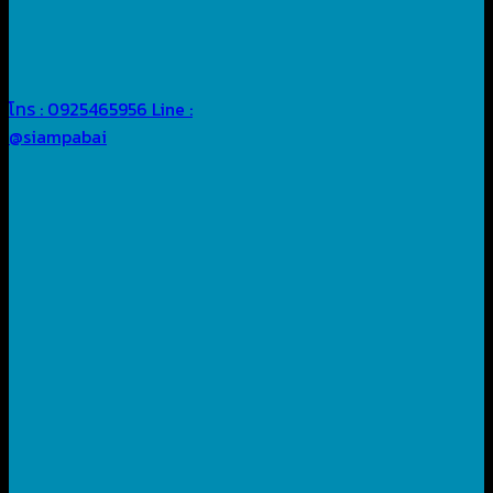
โทร : 0925465956
Line :
@siampabai