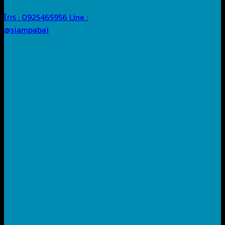
โทร : 0925465956
Line :
@siampabai