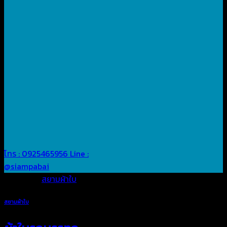
โทร : 0925465956
Line :
@siampabai
Posted in
สยามผ้าใบ
สยามผ้าใบ