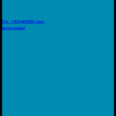
โทร : 0925465956
Line :
@siampabai