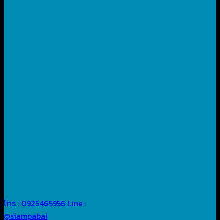
โทร : 0925465956
Line :
@siampabai