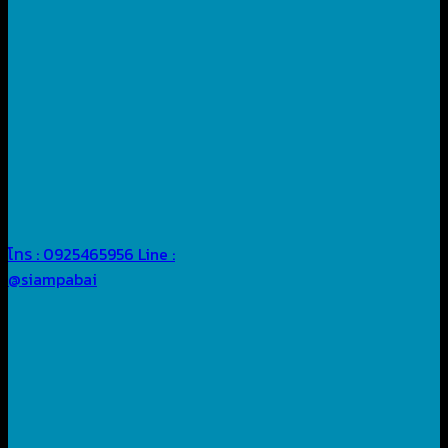
โทร : 0925465956
Line :
@siampabai