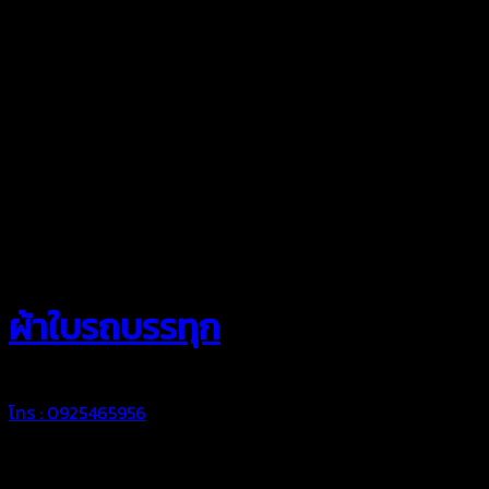
สยามผ้าใบ
ผ้าใบรถบรรทุก
โทร : 0925465956