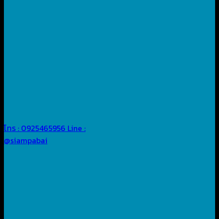
โทร : 0925465956
Line :
@siampabai