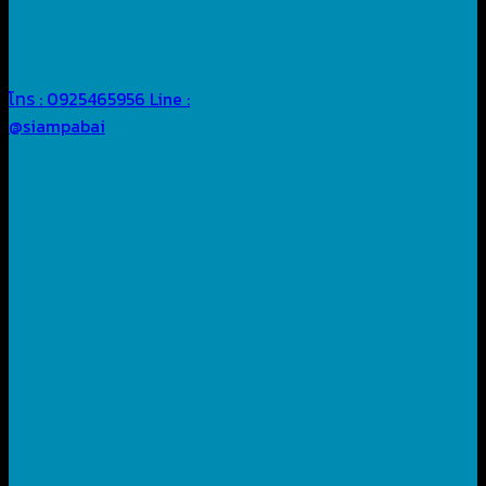
โทร : 0925465956
Line :
@siampabai