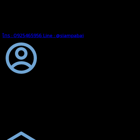
ต้องการ
รีดต่อผืนด้วยเครื่องรีดความถี่ความร้อน หมดปัญหาน้ำรั่ว
ซึม เย็บขอบฝังเชือก ตอกตาไก่ได้มาตรฐาน ด้วยบริการจากทางร้าน
สยามผ้าใบ มั่นใจได้ในการบริการ สามารถจัดส่งได้ทั่วประเทศ
โทร : 0925465956
Line : @siampabai
ตัดเย็บตามขนาดและความต้องการของลูกค้า
ผ้าใบผืนสั่งตัดตามขนาดและลักษณะการใช้งานเพื่อให้ตรงตาม
ลักษณะการใช้งานของลูกค้า