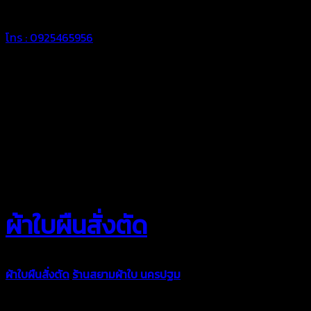
โทร : 0925465956
ผ้าใบผืนสั่งตัด
ผ้าใบผืนสั่งตัด
ร้านสยามผ้าใบ นครปฐม
ผ้าใบคุณภาพมีหลายขนาด
ความหนา ผ้าใบคูนิล่อน ผ้าใบรถบรรทุก ผ้าใบคลุมสินค้า ผ้าใบปูพื้น
ผ้าใบคลุมเรือ ผ้าใบแอร์แบค ผ้าใบถุงลม ตัดเย็บตามขนาดที่ลูกค้า