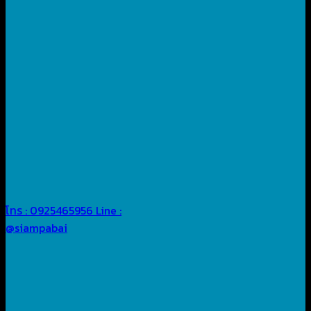
โทร : 0925465956
Line :
@siampabai