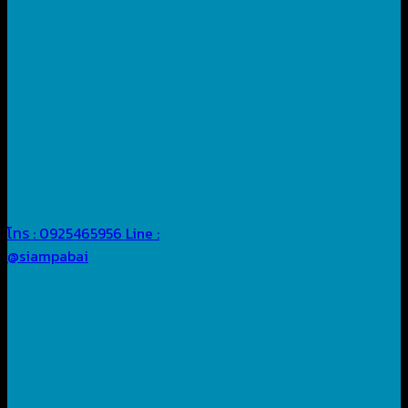
โทร : 0925465956
Line :
@siampabai