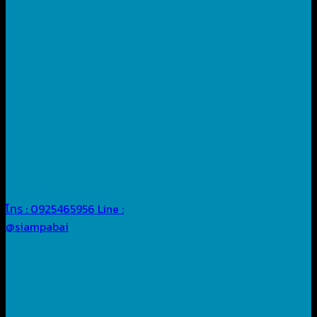
โทร : 0925465956
Line :
@siampabai