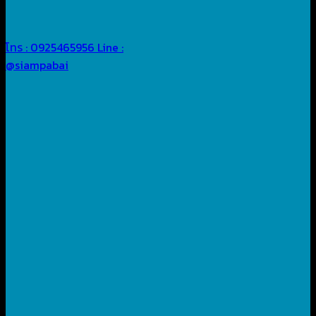
โทร : 0925465956
Line :
@siampabai