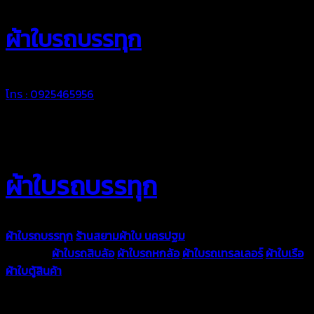
ผ้าใบรถบรรทุก
โทร : 0925465956
ผ้าใบรถบรรทุก
ผ้าใบรถบรรทุก
ร้านสยามผ้าใบ นครปฐม
ผ้าใบคุณภาพมีหลายขนาด
ความหนา
ผ้าใบรถสิบล้อ
ผ้าใบรถหกล้อ
ผ้าใบรถเทรลเลอร์
ผ้าใบเรือ
ผ้าใบตู้สินค้า
ผ้าใบแอร์แบค ผ้าใบถุงลม ตัดเย็บตามขนาดที่ลูกค้า
ต้องการ
รีดต่อผืนด้วยเครื่องรีดความถี่ความร้อน หมดปัญหาน้ำรั่ว
ซึม เย็บขอบฝังเชือก ตอกตาไก่ได้มาตรฐาน ด้วยบริการจากทางร้าน