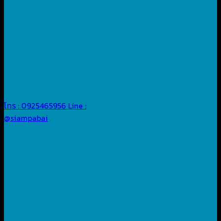
โทร : 0925465956
Line :
@siampabai