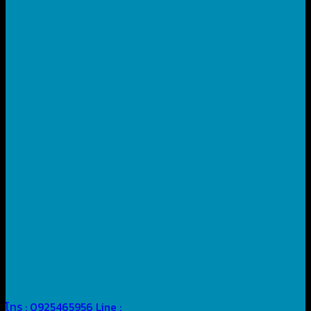
โทร : 0925465956
Line :