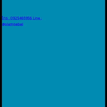
โทร : 0925465956
Line :
@siampabai