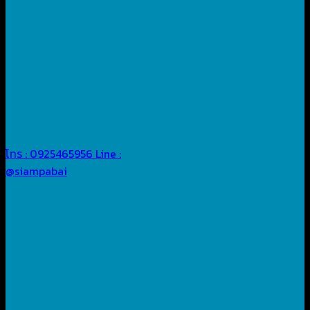
โทร : 0925465956
Line :
@siampabai