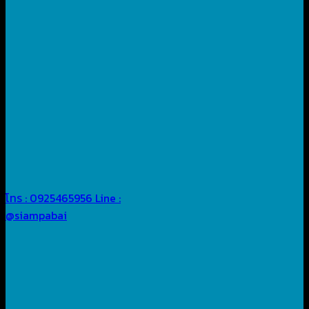
โทร : 0925465956
Line :
@siampabai