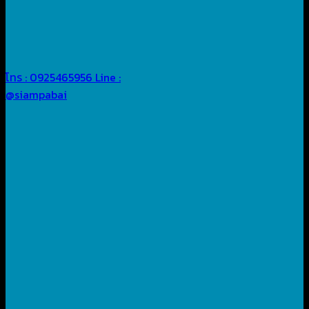
โทร : 0925465956
Line :
@siampabai