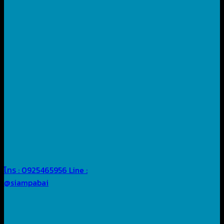
โทร : 0925465956
Line :
@siampabai