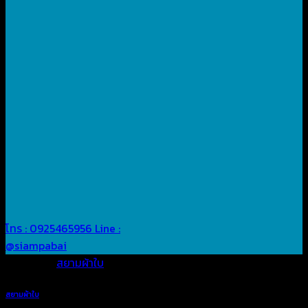
โทร : 0925465956
Line :
@siampabai
Posted in
สยามผ้าใบ
สยามผ้าใบ