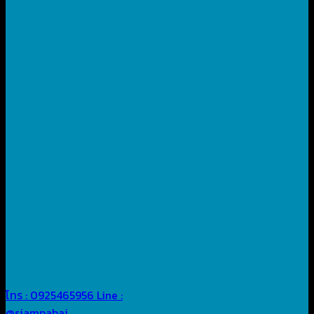
โทร : 0925465956
Line :
@siampabai