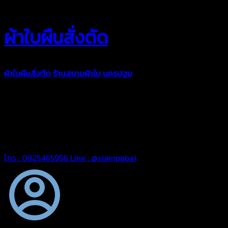
ผ้าใบผืนสั่งตัด
ผ้าใบผืนสั่งตัด
ร้านสยามผ้าใบ นครปฐม
ผ้าใบคุณภาพมีหลายขนาด
ความหนา ผ้าใบคูนิล่อน ผ้าใบรถบรรทุก ผ้าใบคลุมสินค้า ผ้าใบปูพื้น
ผ้าใบคลุมเรือ ผ้าใบแอร์แบค ผ้าใบถุงลม ตัดเย็บตามขนาดที่ลูกค้า
ต้องการ
รีดต่อผืนด้วยเครื่องรีดความถี่ความร้อน หมดปัญหาน้ำรั่ว
ซึม เย็บขอบฝังเชือก ตอกตาไก่ได้มาตรฐาน ด้วยบริการจากทางร้าน
สยามผ้าใบ มั่นใจได้ในการบริการ สามารถจัดส่งได้ทั่วประเทศ
โทร : 0925465956
Line : @siampabai