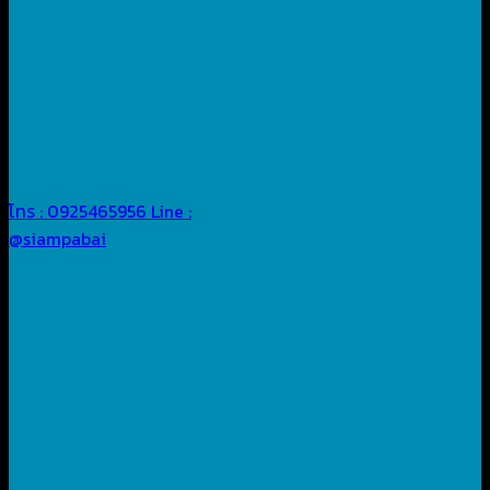
โทร : 0925465956
Line :
@siampabai