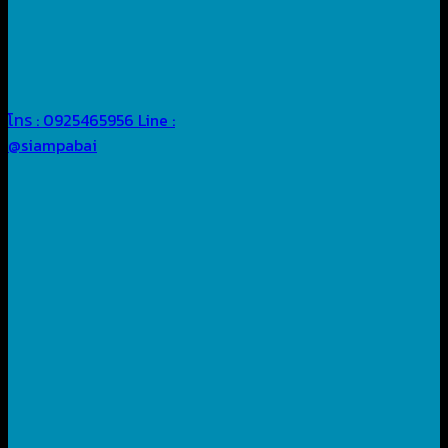
โทร : 0925465956
Line :
@siampabai