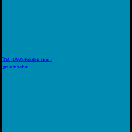
โทร : 0925465956
Line :
@siampabai