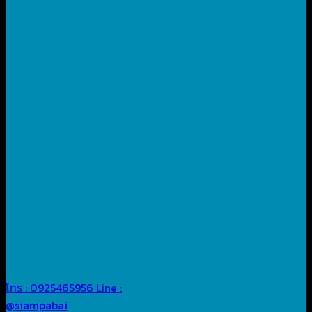
โทร : 0925465956
Line :
@siampabai