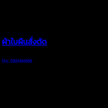
สยามผ้าใบ
ผ้าใบผืนสั่งตัด
โทร : 0925465956