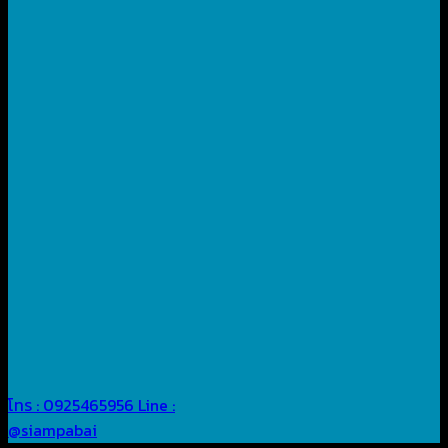
โทร : 0925465956
Line :
@siampabai