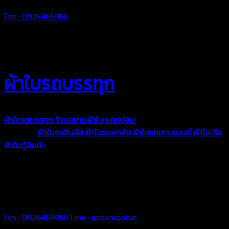
โทร : 0925465956
ผ้าใบรถบรรทุก
ผ้าใบรถบรรทุก
ร้านสยามผ้าใบ นครปฐม
ผ้าใบคุณภาพมีหลายขนาด
ความหนา
ผ้าใบรถสิบล้อ
ผ้าใบรถหกล้อ
ผ้าใบรถเทรลเลอร์
ผ้าใบเรือ
ผ้าใบตู้สินค้า
ผ้าใบแอร์แบค ผ้าใบถุงลม ตัดเย็บตามขนาดที่ลูกค้า
ต้องการ
รีดต่อผืนด้วยเครื่องรีดความถี่ความร้อน หมดปัญหาน้ำรั่ว
ซึม เย็บขอบฝังเชือก ตอกตาไก่ได้มาตรฐาน ด้วยบริการจากทางร้าน
สยามผ้าใบ มั่นใจได้ในการบริการ ดูแลตลอดอายุการใช้งาน สามารถ
จัดส่งได้ทั่วประเทศ
โทร : 0925465956
Line : @siampabai