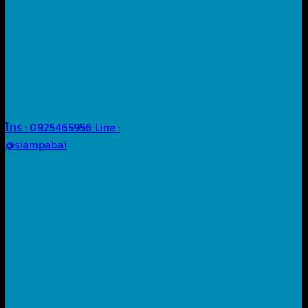
โทร : 0925465956
Line :
@siampabai