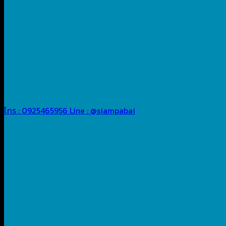
โทร : 0925465956
Line : @siampabai