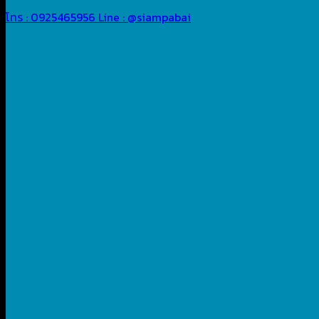
โทร : 0925465956
Line : @siampabai