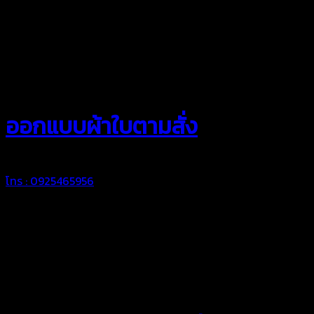
สยามผ้าใบ
ออกแบบผ้าใบตามสั่ง
โทร : 0925465956