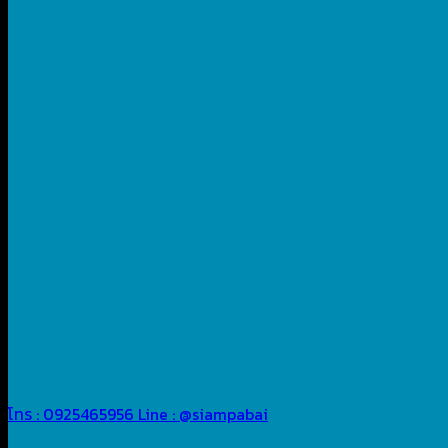
โทร : 0925465956
Line : @siampabai