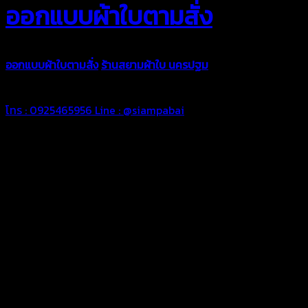
ออกแบบผ้าใบตามสั่ง
ออกแบบผ้าใบตามสั่ง
ร้านสยามผ้าใบ นครปฐม
บริการรับผลิตผ้าใบทุ
ตามความต้องการของคุณลูกค้า ด้วยบริการจากทางร้านสยามผ้าใบ มั่
โทร : 0925465956
Line : @siampabai
ออกแบบและจัดทำตามความต้องการของลูกค้า
ออกแบบและจัดทำผลงานผ้าใบทุกประเภทตามลักษณะการใช้งานและค
ผ้าใบคุณภาพ
ผ้าใบคุณคุณภาพ ตัดเย็บด้วยช่างมืออาชีพ และความใส่ใจในการผลิ