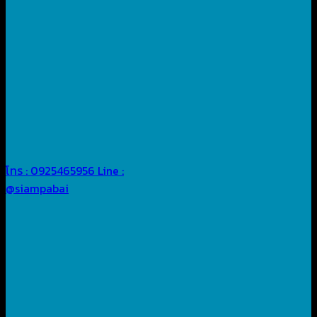
โทร : 0925465956
Line :
@siampabai