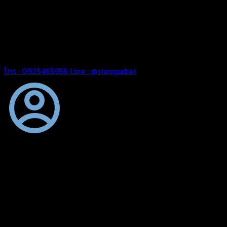
ผ้าใบคลุมเรือ ผ้าใบแอร์แบค ผ้าใบถุงลม ตัดเย็บตามขนาดที่ลูกค้า
ต้องการ
รีดต่อผืนด้วยเครื่องรีดความถี่ความร้อน หมดปัญหาน้ำรั่ว
ซึม เย็บขอบฝังเชือก ตอกตาไก่ได้มาตรฐาน ด้วยบริการจากทางร้าน
สยามผ้าใบ มั่นใจได้ในการบริการ สามารถจัดส่งได้ทั่วประเทศ
โทร : 0925465956
Line : @siampabai
ตัดเย็บตามขนาดและความต้องการของลูกค้า
ผ้าใบผืนสั่งตัดตามขนาดและลักษณะการใช้งานเพื่อให้ตรงตาม
ลักษณะการใช้งานของลูกค้า