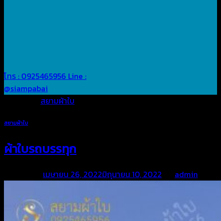
โทร : 0925465956
Line :
@siampabai
Posted in
สยามผ้าใบ
สยามผ้าใบ
ผ้าใบรถบรรทุก
Posted on
เมษายน 26, 2022
มิถุนายน 10, 2022
by
admin