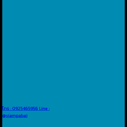
โทร : 0925465956
Line :
@siampabai