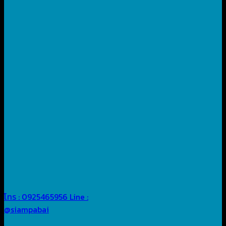
โทร : 0925465956
Line :
@siampabai