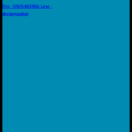
โทร : 0925465956
Line :
@siampabai