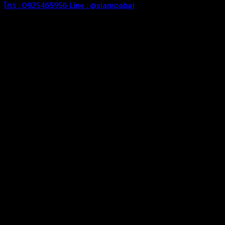
โทร : 0925465956
Line : @siampabai
ออกแบบและจัดทำตามความต้องการของลูกค้า
ออกแบบและจัดทำผลงานผ้าใบทุกประเภทตามลักษณะการใช้งานและ
ความต้องการของลูกค้า
ผ้าใบคุณภาพ
ผ้าใบคุณคุณภาพ ตัดเย็บด้วยช่างมืออาชีพ และความใส่ใจในการ
ผลิตผลงานผ้าใบของคุณลูกค้า