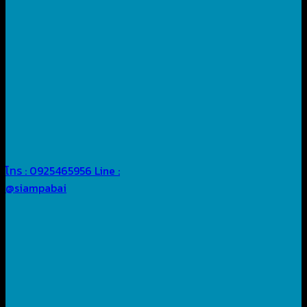
โทร : 0925465956
Line :
@siampabai