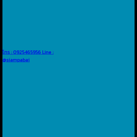
โทร : 0925465956
Line :
@siampabai