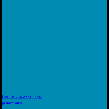
โทร : 0925465956
Line :
@siampabai