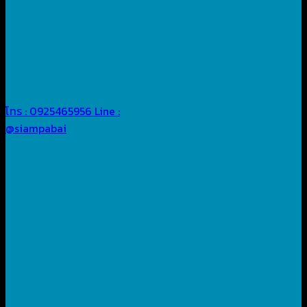
โทร : 0925465956
Line :
@siampabai