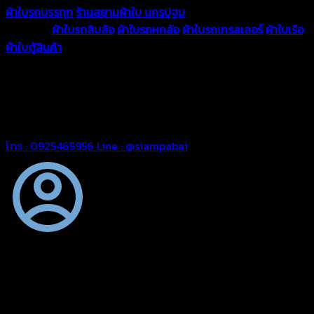
ผ้าใบรถบรรทุก
ร้านสยามผ้าใบ นครปฐม
ผ้าใบคุณภาพมีหลายขนาด
ความหนา
ผ้าใบรถสิบล้อ
ผ้าใบรถหกล้อ
ผ้าใบรถเทรลเลอร์
ผ้าใบเรือ
ผ้าใบตู้สินค้า
ผ้าใบแอร์แบค ผ้าใบถุงลม ตัดเย็บตามขนาดที่ลูกค้า
ต้องการ
รีดต่อผืนด้วยเครื่องรีดความถี่ความร้อน หมดปัญหาน้ำรั่ว
ซึม เย็บขอบฝังเชือก ตอกตาไก่ได้มาตรฐาน ด้วยบริการจากทางร้าน
สยามผ้าใบ มั่นใจได้ในการบริการ ดูแลตลอดอายุการใช้งาน สามารถ
จัดส่งได้ทั่วประเทศ
โทร : 0925465956
Line : @siampabai
ตัดเย็บตามขนาดและความต้องการของลูกค้า
ผ้าใบรถบรรทุกสั่งตัดตามขนาดและลักษณะการใช้งานเพื่อให้ตรง