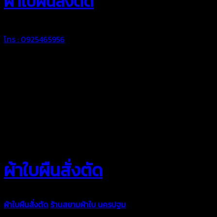
ผ้าใบผืนสั่งตัด
โทร : 0925465956
ผ้าใบผืนสั่งตัด
ผ้าใบผืนสั่งตัด
ร้านสยามผ้าใบ นครปฐม
ผ้าใบคุณภาพมีหลายขนาด
ความหนา ผ้าใบคูนิล่อน ผ้าใบรถบรรทุก ผ้าใบคลุมสินค้า ผ้าใบปูพื้น